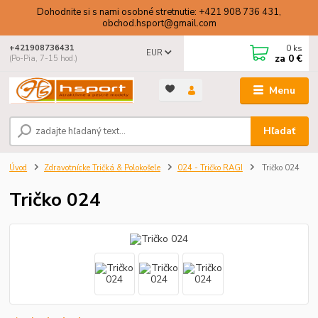
Dohodnite si s nami osobné stretnutie: +421 908 736 431,
obchod.hsport@gmail.com
0
ks
+421908736431
EUR
za
0 €
(Po-Pia, 7-15 hod.)
Menu
Hľadať
Úvod
Zdravotnícke Tričká & Polokošele
024 - Tričko RAGI
Tričko 024
Tričko 024