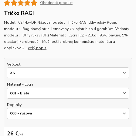
Ohodnotiť produkt
Tričko RAGI
Model 024-Ly-DR Názov modelu : Tričko RAGI dlhý rukáv Popis
modelu : Raglánový strih, lemovaný krk, výstrih so 4 gombíkmi Varianty
modelu : Dlhý rukáv (DR) Materiál : Lycra (Ly) - 210g (95% bavlna, 5%
elastan) Farebnosť : Možnosť farebnej kombinácie materiálu a
doplnkov U...
celý popis
Veľkosť
Materiál - Lycra
Doplnky
26 €
/
ks