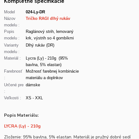
Kompletné špecifikácie
Model
024-Ly-DR
Názov
Tričko RAGI dlhý rukáv
modelu :
Popis
Raglánový strih, lemovaný
modelu :
krk, výstrih so 4 gombíkmi
Varianty
Dlhý rukáv (DR)
modelu :
Materiál :
Lycra (Ly) - 210g (95%
bavlna, 5% elastan)
Farebnosť
Možnosť farebnej kombinácie
:
materiálu a doplnkov
Určené pre
dámske
:
Veľkosti :
XS - XXL
Popis Materiálu:
LYCRA (Ly) - 210g
Zloženie: 95% bavlna, 5% elastan. Materiál je pružný dobré sedí