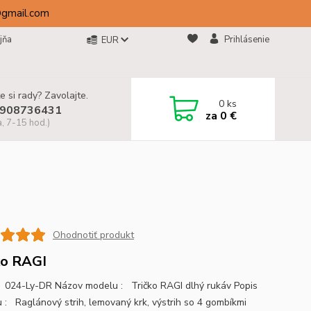
@gmail.com
jňa
Prihlásenie
EUR
e si rady? Zavolajte.
0
ks
908736431
za
0 €
a, 7-15 hod.)
Ohodnotiť produkt
ko RAGI
024-Ly-DR Názov modelu : Tričko RAGI dlhý rukáv Popis
 : Raglánový strih, lemovaný krk, výstrih so 4 gombíkmi