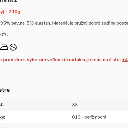
teriálu:
y) - 210g
 95% bavlna, 5% elastan. Materiál je pružný dobré sedí na postav
40°C
 problém s výberom veľkosti kontaktujte nás na čísle:
+4
etre
sť
XS
ky
010 - parížmodrá