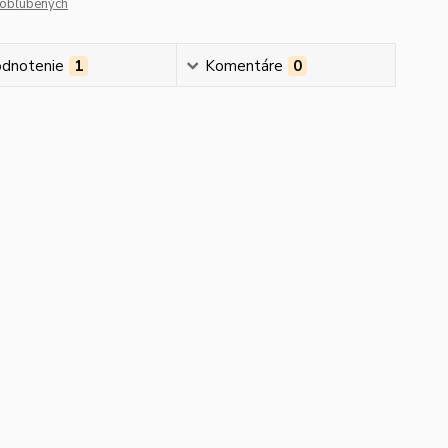
obľúbených
dnotenie
1
Komentáre
0