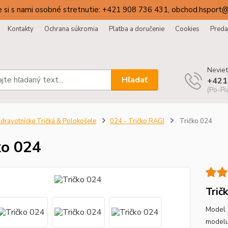
 si s nami osobné stretnutie: +421 908 736 431, obchod.hsport
Kontakty
Ochrana súkromia
Platba a doručenie
Cookies
Preda
Neviet
Hľadať
+421
(Po-Pi
dravotnícke Tričká & Polokošele
024 - Tričko RAGI
Tričko 024
ko 024
Trič
Model 
modelu