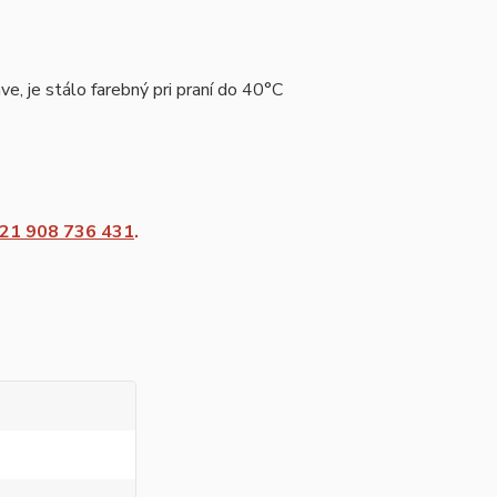
e, je stálo farebný pri praní do 40°C
21 908 736 431
.