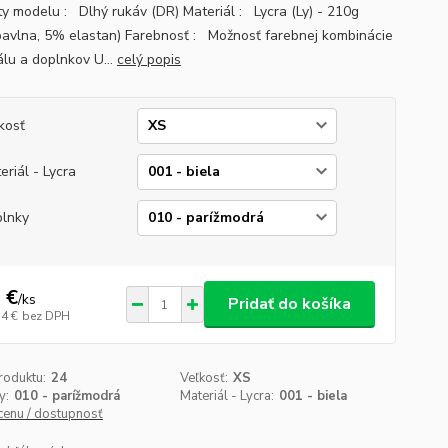
ty modelu : Dlhý rukáv (DR) Materiál : Lycra (Ly) - 210g
avlna, 5% elastan) Farebnosť : Možnosť farebnej kombinácie
álu a doplnkov U...
celý popis
kosť
eriál - Lycra
lnky
 €
/
ks
Pridať do košíka
14 €
bez DPH
roduktu:
24
Veľkosť:
XS
y:
010 - parížmodrá
Materiál - Lycra:
001 - biela
 cenu / dostupnosť