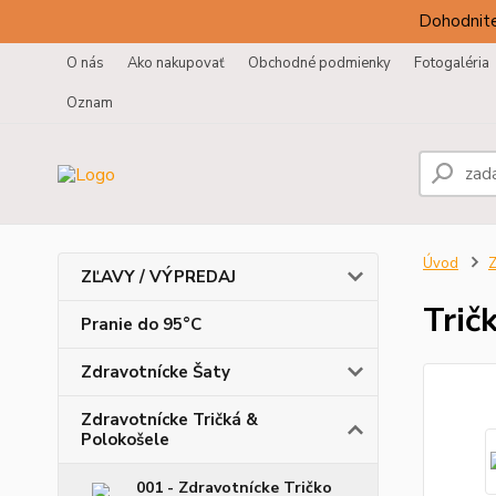
Dohodnite
O nás
Ako nakupovať
Obchodné podmienky
Fotogaléria
Oznam
Úvod
Z
ZĽAVY / VÝPREDAJ
Trič
Pranie do 95°C
Zdravotnícke Šaty
Zdravotnícke Tričká &
Polokošele
001 - Zdravotnícke Tričko