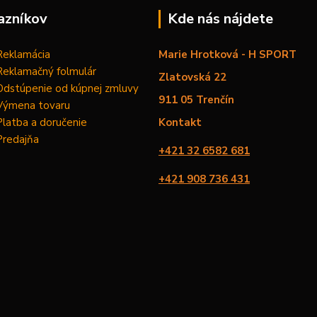
azníkov
Kde nás nájdete
Reklamácia
Marie Hrotková - H SPORT
Reklamačný folmulár
Zlatovská 22
Odstúpenie od kúpnej zmluvy
911 05 Trenčín
Výmena tovaru
Platba a doručenie
Kontakt
Predajňa
+421 32 6582 681
+421 908 736 431