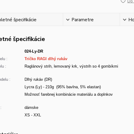
Do 
etné špecifikácie
Parametre
Ho
tné špecifikácie
024-Ly-DR
lu :
Tričko RAGI dlhý rukáv
lu :
Raglánový strih, lemovaný krk, výstrih so 4 gombíkmi
delu :
Dlhý rukáv (DR)
Lycra (Ly) - 210g (95% bavlna, 5% elastan)
:
Možnosť farebnej kombinácie materiálu a doplnkov
:
dámske
XS - XXL