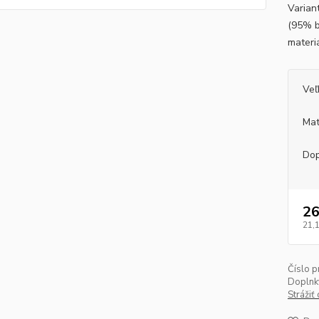
Varian
(95% b
materi
Veľ
Mat
Dop
26
21,
Číslo p
Doplnk
Strážiť