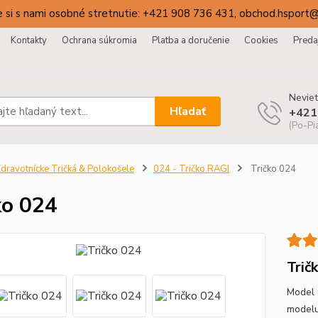
 si s nami osobné stretnutie: +421 908 736 431, obchod.hsport
Kontakty
Ochrana súkromia
Platba a doručenie
Cookies
Preda
Neviet
Hľadať
+421
(Po-Pi
dravotnícke Tričká & Polokošele
024 - Tričko RAGI
Tričko 024
ko 024
Trič
Model 
modelu