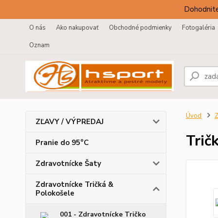
Dohodnite
O nás
Ako nakupovať
Obchodné podmienky
Fotogaléria
Oznam
Úvod
Z
ZĽAVY / VÝPREDAJ
Trič
Pranie do 95°C
Zdravotnícke Šaty
Zdravotnícke Tričká &
Polokošele
001 - Zdravotnícke Tričko