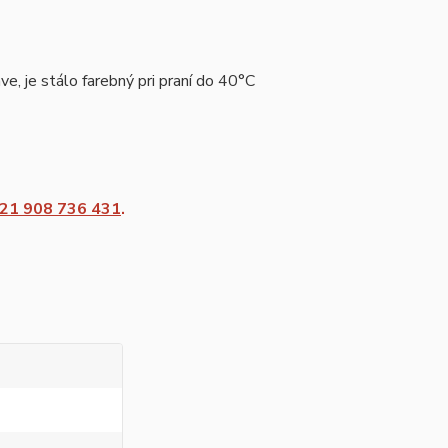
e, je stálo farebný pri praní do 40°C
21 908 736 431
.