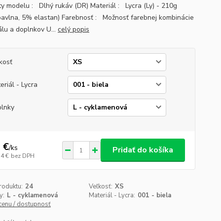
ty modelu : Dlhý rukáv (DR) Materiál : Lycra (Ly) - 210g
avlna, 5% elastan) Farebnosť : Možnosť farebnej kombinácie
álu a doplnkov U...
celý popis
kosť
eriál - Lycra
lnky
 €
/
ks
Pridať do košíka
14 €
bez DPH
roduktu:
24
Veľkosť:
XS
y:
L - cyklamenová
Materiál - Lycra:
001 - biela
 cenu / dostupnosť