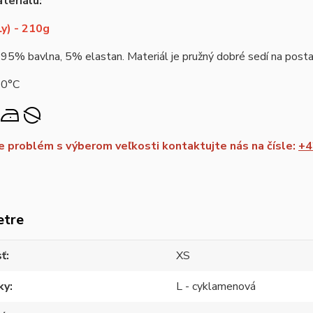
teriálu:
y) - 210g
 95% bavlna, 5% elastan. Materiál je pružný dobré sedí na postav
40°C
 problém s výberom veľkosti kontaktujte nás na čísle:
+4
etre
sť
XS
ky
L - cyklamenová