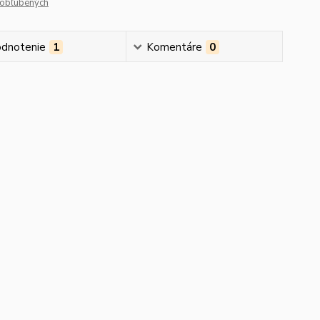
obľúbených
dnotenie
1
Komentáre
0