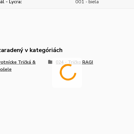
ál - Lycra
001 - biela
zaradený v kategóriách
otnícke Tričká &
024 - Tričko RAGI
ošele