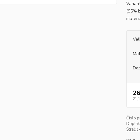
Varian
(95% b
materi
Veľ
Mat
Dop
26
21,
Číslo p
Doplnk
Strážiť