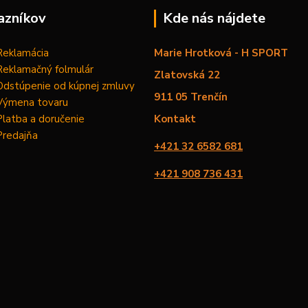
azníkov
Kde nás nájdete
Reklamácia
Marie Hrotková - H SPORT
Reklamačný folmulár
Zlatovská 22
Odstúpenie od kúpnej zmluvy
911 05 Trenčín
Výmena tovaru
Platba a doručenie
Kontakt
Predajňa
+421 32 6582 681
+421 908 736 431