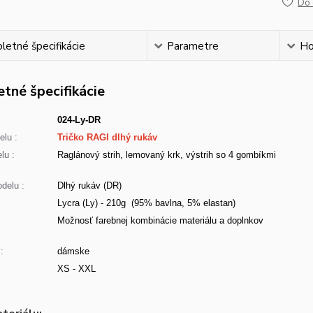
Do 
etné špecifikácie
Parametre
Ho
tné špecifikácie
024-Ly-DR
lu :
Tričko RAGI dlhý rukáv
lu :
Raglánový strih, lemovaný krk, výstrih so 4 gombíkmi
delu :
Dlhý rukáv (DR)
Lycra (Ly) - 210g (95% bavlna, 5% elastan)
:
Možnosť farebnej kombinácie materiálu a doplnkov
:
dámske
XS - XXL