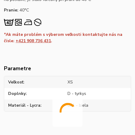
Pranie:
40°C
*Ak máte problém s výberom veľkosti kontaktujte nás na
čísle:
+421 908 736 431
.
Parametre
Veľkosť
XS
Doplnky
D - tyrkys
Materiál - Lycra
001 - biela