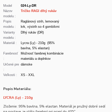
Model
024-Ly-DR
Názov
Tričko RAGI dlhý rukáv
modelu :
Popis
Raglánový strih, lemovaný
modelu :
krk, výstrih so 4 gombíkmi
Varianty
Dlhý rukáv (DR)
modelu :
Materiál :
Lycra (Ly) - 210g (95%
bavlna, 5% elastan)
Farebnosť
Možnosť farebnej kombinácie
:
materiálu a doplnkov
Určené pre
dámske
:
Veľkosti :
XS - XXL
Popis Materiálu:
LYCRA (Ly) - 210g
Zloženie: 95% bavlna, 5% elastan. Materiál je pružný dobré sedí
na postave, je stálo farebný pri praní do 40°C