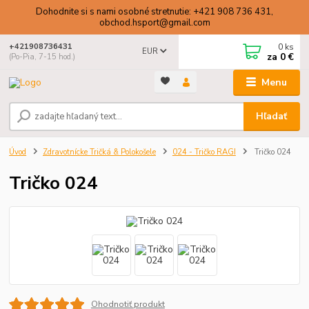
Dohodnite si s nami osobné stretnutie: +421 908 736 431,
obchod.hsport@gmail.com
0
ks
+421908736431
EUR
za
0 €
(Po-Pia, 7-15 hod.)
Menu
Hľadať
Úvod
Zdravotnícke Tričká & Polokošele
024 - Tričko RAGI
Tričko 024
Tričko 024
Ohodnotiť produkt