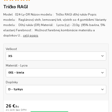
Tričko RAGI
Model 024-Ly-DR Názov modelu : Tričko RAGI dlhý rukáv Popis
modelu : Raglánový strih, lemovaný krk, výstrih so 4 gombíkmi Varianty
modelu : Dlhý rukáv (DR) Materiál : Lycra (Ly) - 210g (95% bavlna, 5%
elastan) Farebnosť : Možnosť farebnej kombinácie materiálu a
doplnkov U...
celý popis
Veľkosť
Materiál - Lycra
Doplnky
26 €
/
ks
21,14 €
bez DPH