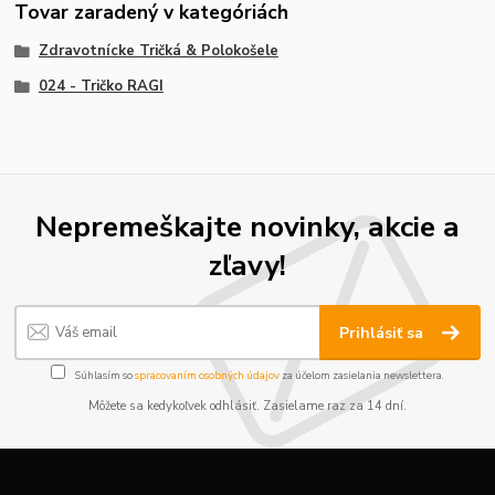
Tovar zaradený v kategóriách
Zdravotnícke Tričká & Polokošele
024 - Tričko RAGI
Nepremeškajte novinky, akcie a
zľavy!
Prihlásiť sa
Súhlasím so
spracovaním osobných údajov
za účelom zasielania newslettera.
Môžete sa kedykoľvek odhlásiť. Zasielame raz za 14 dní.