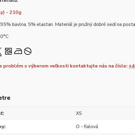
teriálu:
y) - 210g
 95% bavlna, 5% elastan. Materiál je pružný dobré sedí na postav
40°C
 problém s výberom veľkosti kontaktujte nás na čísle:
+4
etre
sť
XS
ky
O - fialová