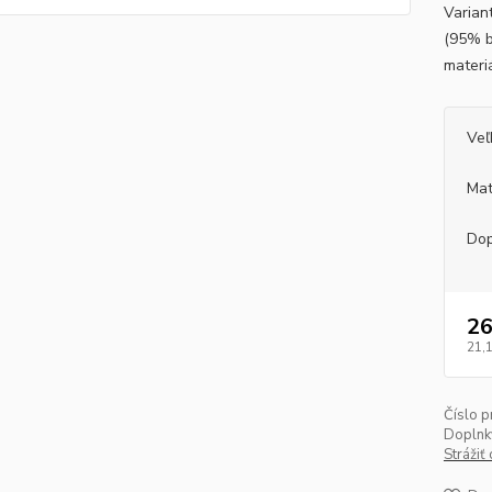
Varian
(95% b
materi
Veľ
Mat
Dop
26
21,
Číslo p
Doplnk
Strážiť