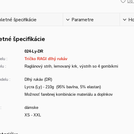
Do 
etné špecifikácie
Parametre
Ho
tné špecifikácie
024-Ly-DR
lu :
Tričko RAGI dlhý rukáv
lu :
Raglánový strih, lemovaný krk, výstrih so 4 gombíkmi
delu :
Dlhý rukáv (DR)
Lycra (Ly) - 210g (95% bavlna, 5% elastan)
:
Možnosť farebnej kombinácie materiálu a doplnkov
:
dámske
XS - XXL