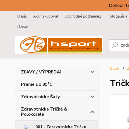
Dohodnite
O nás
Ako nakupovať
Obchodné podmienky
Fotogaléria
Oznam
Úvod
Z
ZĽAVY / VÝPREDAJ
Trič
Pranie do 95°C
Zdravotnícke Šaty
Zdravotnícke Tričká &
Polokošele
001 - Zdravotnícke Tričko