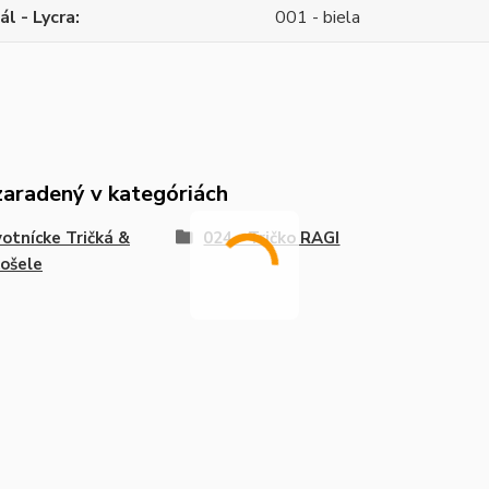
ál - Lycra
001 - biela
zaradený v kategóriách
otnícke Tričká &
024 - Tričko RAGI
ošele