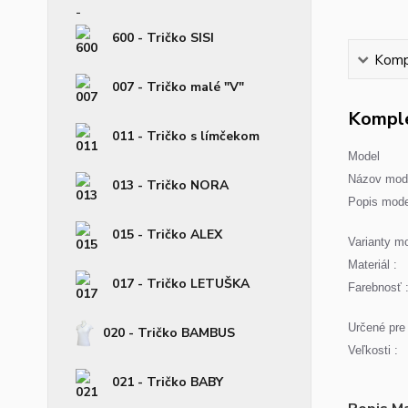
600 - Tričko SISI
Kompl
007 - Tričko malé "V"
Komple
011 - Tričko s límčekom
Model
Názov mode
013 - Tričko NORA
Popis mode
015 - Tričko ALEX
Varianty mo
Materiál :
017 - Tričko LETUŠKA
Farebnosť 
Určené pre 
020 - Tričko BAMBUS
Veľkosti :
021 - Tričko BABY