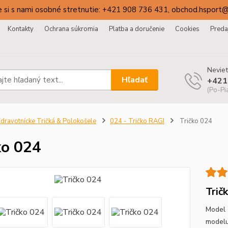
 si s nami osobné stretnutie: +421 908 736 431, obchod.hsport
Kontakty
Ochrana súkromia
Platba a doručenie
Cookies
Preda
Neviet
Hľadať
+421
(Po-Pi
dravotnícke Tričká & Polokošele
024 - Tričko RAGI
Tričko 024
ko 024
Trič
Model 
modelu