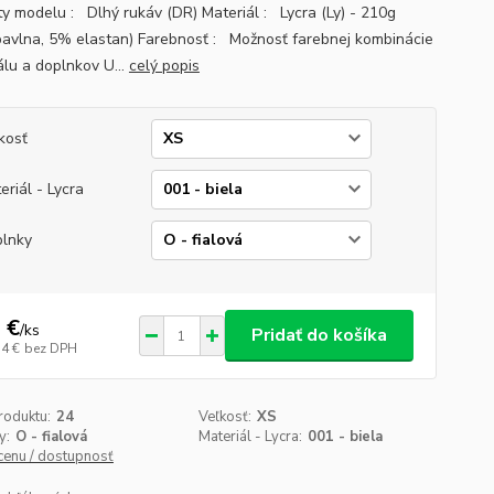
ty modelu : Dlhý rukáv (DR) Materiál : Lycra (Ly) - 210g
avlna, 5% elastan) Farebnosť : Možnosť farebnej kombinácie
álu a doplnkov U...
celý popis
kosť
eriál - Lycra
lnky
 €
/
ks
Pridať do košíka
14 €
bez DPH
roduktu:
24
Veľkosť:
XS
y:
O - fialová
Materiál - Lycra:
001 - biela
 cenu / dostupnosť