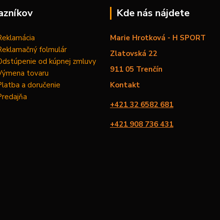
azníkov
Kde nás nájdete
Reklamácia
Marie Hrotková - H SPORT
Reklamačný folmulár
Zlatovská 22
Odstúpenie od kúpnej zmluvy
911 05 Trenčín
Výmena tovaru
Platba a doručenie
Kontakt
Predajňa
+421 32 6582 681
+421 908 736 431