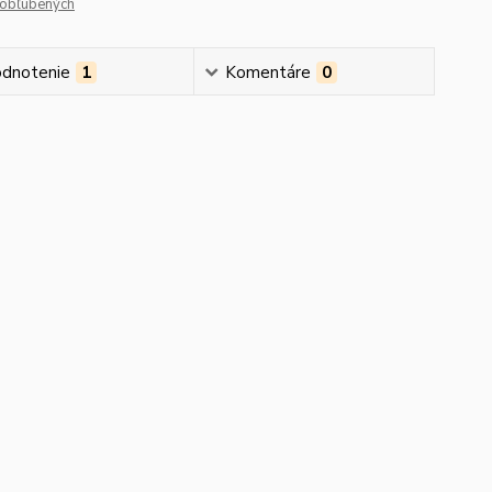
obľúbených
dnotenie
1
Komentáre
0