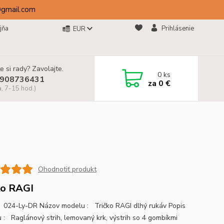
@gmail.com
jňa
Prihlásenie
EUR
e si rady? Zavolajte.
0
ks
908736431
za
0 €
a, 7-15 hod.)
Ohodnotiť produkt
ko RAGI
024-Ly-DR Názov modelu : Tričko RAGI dlhý rukáv Popis
 : Raglánový strih, lemovaný krk, výstrih so 4 gombíkmi