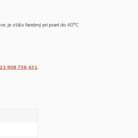
e, je stálo farebný pri praní do 40°C
21 908 736 431
.