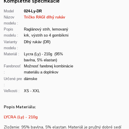
Kompletné špecifikácie
Model
024-Ly-DR
Názov
Tričko RAGI dlhý rukáv
modelu :
Popis
Raglánový strih, lemovaný
modelu :
krk, výstrih so 4 gombíkmi
Varianty
Dlhý rukáv (DR)
modelu :
Materiál :
Lycra (Ly) - 210g (95%
bavlna, 5% elastan)
Farebnosť
Možnosť farebnej kombinácie
:
materiálu a doplnkov
Určené pre
dámske
:
Veľkosti :
XS - XXL
Popis Materiálu:
LYCRA (Ly) - 210g
Zloženie: 95% bavlna, 5% elastan. Materiál je pružný dobré sedí