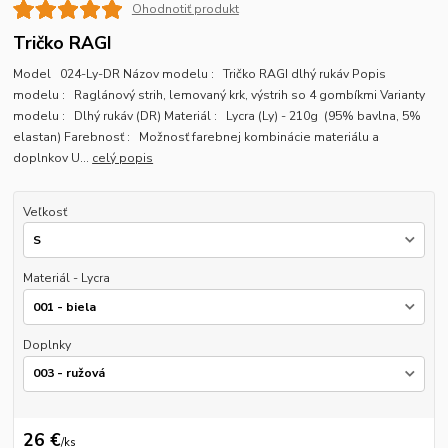
Ohodnotiť produkt
Tričko RAGI
Model 024-Ly-DR Názov modelu : Tričko RAGI dlhý rukáv Popis
modelu : Raglánový strih, lemovaný krk, výstrih so 4 gombíkmi Varianty
modelu : Dlhý rukáv (DR) Materiál : Lycra (Ly) - 210g (95% bavlna, 5%
elastan) Farebnosť : Možnosť farebnej kombinácie materiálu a
doplnkov U...
celý popis
Veľkosť
Materiál - Lycra
Doplnky
26 €
/
ks