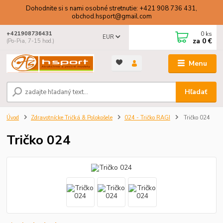
Dohodnite si s nami osobné stretnutie: +421 908 736 431,
obchod.hsport@gmail.com
0
ks
+421908736431
EUR
za
0 €
(Po-Pia, 7-15 hod.)
Menu
Hľadať
Úvod
Zdravotnícke Tričká & Polokošele
024 - Tričko RAGI
Tričko 024
Tričko 024