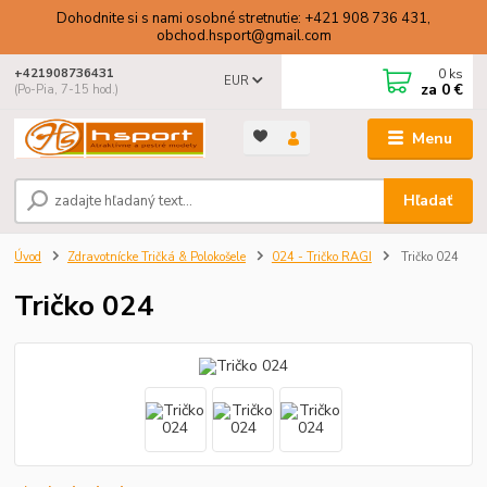
Dohodnite si s nami osobné stretnutie: +421 908 736 431,
obchod.hsport@gmail.com
0
ks
+421908736431
EUR
za
0 €
(Po-Pia, 7-15 hod.)
Menu
Hľadať
Úvod
Zdravotnícke Tričká & Polokošele
024 - Tričko RAGI
Tričko 024
Tričko 024