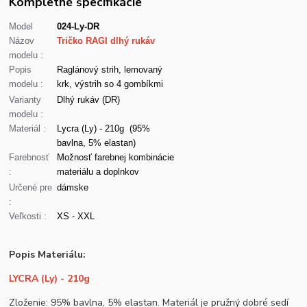
Kompletné špecifikácie
Model
024-Ly-DR
Názov
Tričko RAGI dlhý rukáv
modelu :
Popis
Raglánový strih, lemovaný
modelu :
krk, výstrih so 4 gombíkmi
Varianty
Dlhý rukáv (DR)
modelu :
Materiál :
Lycra (Ly) - 210g (95%
bavlna, 5% elastan)
Farebnosť
Možnosť farebnej kombinácie
:
materiálu a doplnkov
Určené pre
dámske
:
Veľkosti :
XS - XXL
Popis Materiálu:
LYCRA (Ly) - 210g
Zloženie: 95% bavlna, 5% elastan. Materiál je pružný dobré sedí