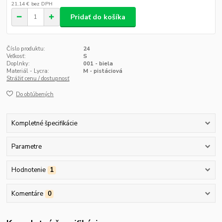
21,14 €
bez DPH
Pridať do košíka
Číslo produktu:
24
Veľkosť:
S
Doplnky:
001 - biela
Materiál - Lycra:
M - pistáciová
Strážiť cenu / dostupnosť
Do obľúbených
Kompletné špecifikácie
Parametre
Hodnotenie
1
Komentáre
0