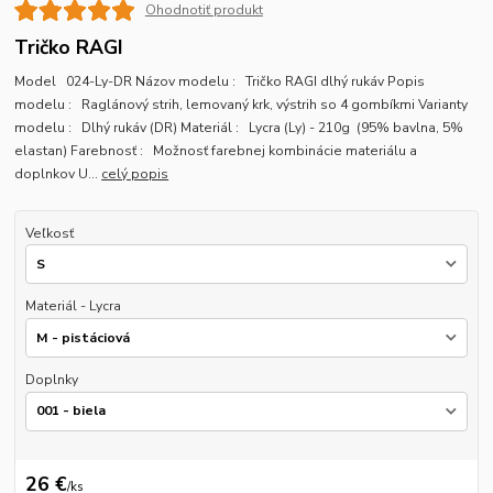
Ohodnotiť produkt
Tričko RAGI
Model 024-Ly-DR Názov modelu : Tričko RAGI dlhý rukáv Popis
modelu : Raglánový strih, lemovaný krk, výstrih so 4 gombíkmi Varianty
modelu : Dlhý rukáv (DR) Materiál : Lycra (Ly) - 210g (95% bavlna, 5%
elastan) Farebnosť : Možnosť farebnej kombinácie materiálu a
doplnkov U...
celý popis
Veľkosť
Materiál - Lycra
Doplnky
26 €
/
ks