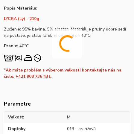
Popis Materiálu:
LYCRA (Ly) - 210g
Zloženie: 95% bavlna, 5% elastan. Materiál je pružný dobré sedí
na postave, je stálo farebný pri praní do 40°C
Pranie:
40°C
*Ak máte problém s výberom veľkosti kontaktujte nás na
čísle:
+421 908 736 431
.
Parametre
Veľkosť
M
Doplnky
013 - oranžová