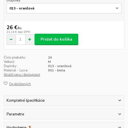
Doplnky
26 €
/
ks
21,14 €
bez DPH
Pridať do košíka
Číslo produktu:
24
Veľkosť:
M
Doplnky:
013 - oranžová
Materiál - Lycra:
001 - biela
Strážiť cenu / dostupnosť
Do obľúbených
Kompletné špecifikácie
Parametre
Hodnotenie
1