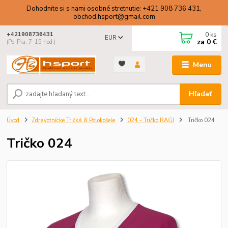
Dohodnite si s nami osobné stretnutie: +421 908 736 431,
obchod.hsport@gmail.com
0
ks
+421908736431
EUR
za
0 €
(Po-Pia, 7-15 hod.)
Menu
Hľadať
Úvod
Zdravotnícke Tričká & Polokošele
024 - Tričko RAGI
Tričko 024
Tričko 024