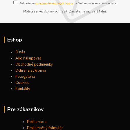
Súhlasím so
spracovaním osobných údajov
za účelom zasielania newslettera.
Môžete sa kedykoľvek odhlásiť. Zasielame raz za 14 dní.
Eshop
O nás
Ako nakupovať
Obchodné podmienky
Ochrana súkromia
Fotogaléria
Cookies
Kontakty
Pre zákazníkov
Reklamácia
Reklamačný folmulár