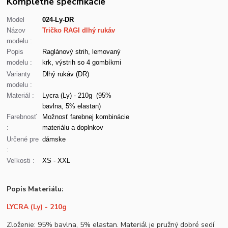
Kompletné špecifikácie
Model
024-Ly-DR
Názov
Tričko RAGI dlhý rukáv
modelu :
Popis
Raglánový strih, lemovaný
modelu :
krk, výstrih so 4 gombíkmi
Varianty
Dlhý rukáv (DR)
modelu :
Materiál :
Lycra (Ly) - 210g (95%
bavlna, 5% elastan)
Farebnosť
Možnosť farebnej kombinácie
:
materiálu a doplnkov
Určené pre
dámske
:
Veľkosti :
XS - XXL
Popis Materiálu:
LYCRA (Ly) - 210g
Zloženie: 95% bavlna, 5% elastan. Materiál je pružný dobré sedí