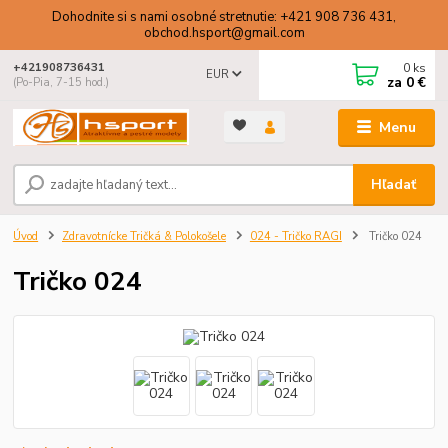
Dohodnite si s nami osobné stretnutie: +421 908 736 431,
obchod.hsport@gmail.com
0
ks
+421908736431
EUR
za
0 €
(Po-Pia, 7-15 hod.)
Menu
Hľadať
Úvod
Zdravotnícke Tričká & Polokošele
024 - Tričko RAGI
Tričko 024
Tričko 024