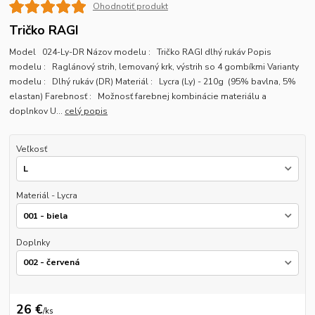
Ohodnotiť produkt
Tričko RAGI
Model 024-Ly-DR Názov modelu : Tričko RAGI dlhý rukáv Popis
modelu : Raglánový strih, lemovaný krk, výstrih so 4 gombíkmi Varianty
modelu : Dlhý rukáv (DR) Materiál : Lycra (Ly) - 210g (95% bavlna, 5%
elastan) Farebnosť : Možnosť farebnej kombinácie materiálu a
doplnkov U...
celý popis
Veľkosť
Materiál - Lycra
Doplnky
26 €
/
ks