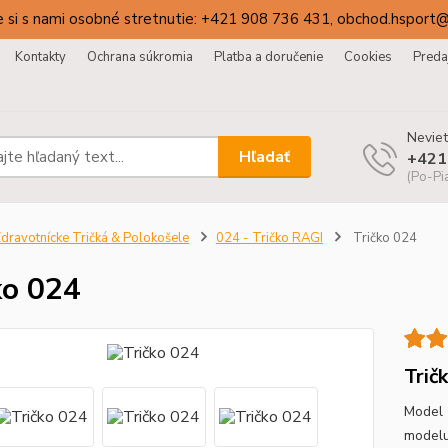
 si s nami osobné stretnutie: +421 908 736 431, obchod.hsport
Kontakty
Ochrana súkromia
Platba a doručenie
Cookies
Preda
Neviet
Hľadať
+421
(Po-Pi
dravotnícke Tričká & Polokošele
024 - Tričko RAGI
Tričko 024
ko 024
Trič
Model 
modelu