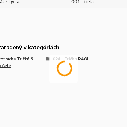
ál - Lycra
001 - biela
zaradený v kategóriách
otnícke Tričká &
024 - Tričko RAGI
ošele