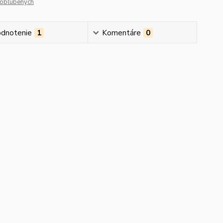
obľúbených
dnotenie
1
Komentáre
0