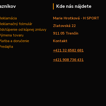
azníkov
Kde nás nájdete
Reklamácia
Marie Hrotková - H SPORT
Reklamačný folmulár
Zlatovská 22
Odstúpenie od kúpnej zmluvy
911 05 Trenčín
Výmena tovaru
Platba a doručenie
Kontakt
Predajňa
+421 32 6582 681
+421 908 736 431