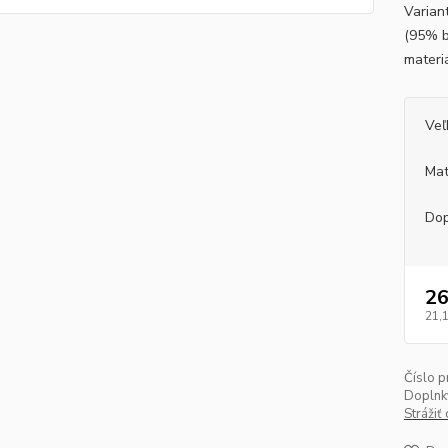
Varian
(95% b
materi
Veľ
Mat
Dop
26
21,
Číslo p
Doplnk
Strážiť