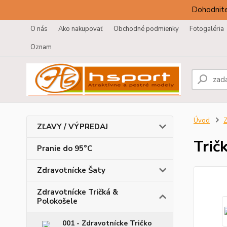
Dohodnite
O nás
Ako nakupovať
Obchodné podmienky
Fotogaléria
Oznam
Úvod
Z
ZĽAVY / VÝPREDAJ
Trič
Pranie do 95°C
Zdravotnícke Šaty
Zdravotnícke Tričká &
Polokošele
001 - Zdravotnícke Tričko