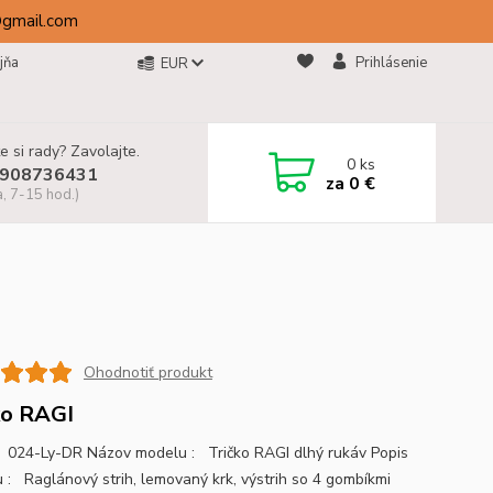
@gmail.com
jňa
Prihlásenie
EUR
e si rady? Zavolajte.
0
ks
908736431
za
0 €
a, 7-15 hod.)
Ohodnotiť produkt
ko RAGI
024-Ly-DR Názov modelu : Tričko RAGI dlhý rukáv Popis
 : Raglánový strih, lemovaný krk, výstrih so 4 gombíkmi