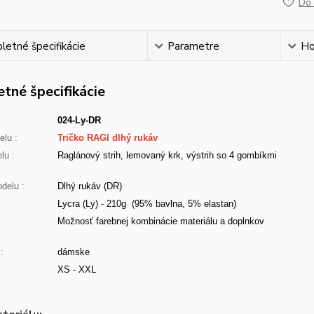
Do 
etné špecifikácie
Parametre
Ho
tné špecifikácie
024-Ly-DR
lu :
Tričko RAGI dlhý rukáv
lu :
Raglánový strih, lemovaný krk, výstrih so 4 gombíkmi
delu :
Dlhý rukáv (DR)
Lycra (Ly) - 210g (95% bavlna, 5% elastan)
:
Možnosť farebnej kombinácie materiálu a doplnkov
:
dámske
XS - XXL