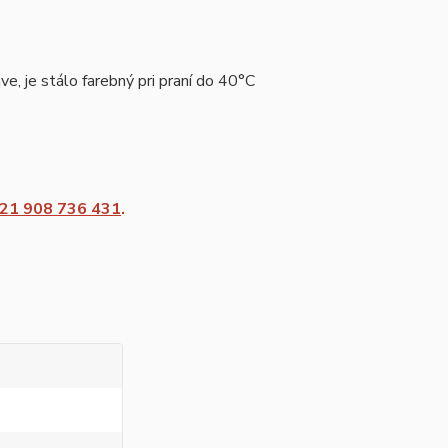
e, je stálo farebný pri praní do 40°C
21 908 736 431
.