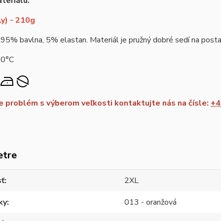
teriálu:
y) - 210g
 95% bavlna, 5% elastan. Materiál je pružný dobré sedí na postav
40°C
 problém s výberom veľkosti kontaktujte nás na čísle:
+4
etre
sť
2XL
ky
013 - oranžová