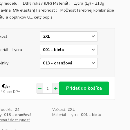
ty modelu : Dlhý rukáv (DR) Materiál : Lycra (Ly) - 210g
avlna, 5% elastan) Farebnosť : Možnosť farebnej kombinácie
álu a doplnkov U...
celý popis
kosť
eriál - Lycra
lnky
 €
/
ks
Pridať do košíka
14 €
bez DPH
roduktu:
24
Veľkosť:
2XL
y:
013 - oranžová
Materiál - Lycra:
001 - biela
 cenu / dostupnosť