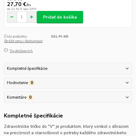
27,70 €
/
ks
od
22,52 €
bez DPH
Pridať do košíka
Číslo produktu:
001-Pi-KR
Strážiť cenu / dostupnosť
Do obľúbených
Kompletné špecifikácie
Hodnotenie
0
Komentáre
0
Kompletné špecifikácie
Zdravotnícke tričko do "V" je produktom, ktorý vznikol s dôrazom
na precíznosť a starostlivosť o potreby každého zdravotníckeho