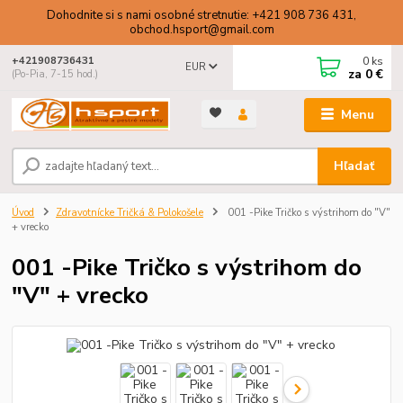
Dohodnite si s nami osobné stretnutie: +421 908 736 431,
obchod.hsport@gmail.com
0
ks
+421908736431
EUR
za
0 €
(Po-Pia, 7-15 hod.)
Menu
Hľadať
Úvod
Zdravotnícke Tričká & Polokošele
001 -Pike Tričko s výstrihom do "V"
+ vrecko
001 -Pike Tričko s výstrihom do
"V" + vrecko