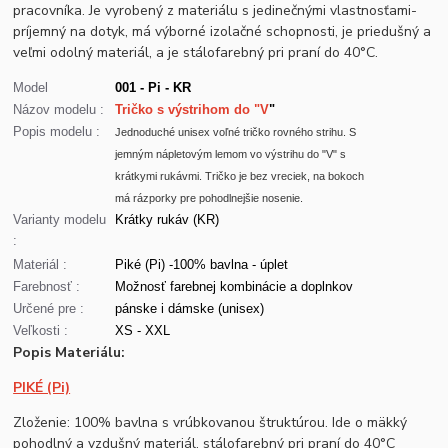
pracovníka. Je vyrobený z materiálu s jedinečnými vlastnosťami-
príjemný na dotyk, má výborné izolačné schopnosti, je priedušný a
veľmi odolný materiál, a je stálofarebný pri praní do 40°C.
Model
001 - Pi - KR
Názov modelu :
Tričko s výstrihom do "V
"
Popis modelu :
Jednoduché unisex voľné tričko rovného strihu. S
jemným nápletovým lemom vo výstrihu do "V" s
krátkymi rukávmi. Tričko je bez vreciek, na bokoch
má rázporky pre pohodlnejšie nosenie.
Varianty modelu
Krátky rukáv (KR)
:
Materiál :
Piké (Pi) -100% bavlna - úplet
Farebnosť :
Možnosť farebnej kombinácie a doplnkov
Určené pre :
pánske i dámske (unisex)
Veľkosti :
XS - XXL
Popis Materiálu:
PIKÉ (Pi)
Zloženie: 100% bavlna s vrúbkovanou štruktúrou. Ide o mäkký
pohodlný a vzdušný materiál, stálofarebný pri praní do 40°C