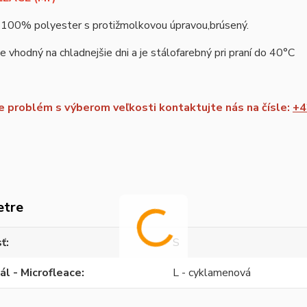
: 100% polyester s protižmolkovou úpravou,brúsený.
je vhodný na chladnejšie dni a je stálofarebný pri praní do 40°C
 problém s výberom veľkosti kontaktujte nás na čísle:
+4
etre
sť
S
ál - Microfleace
L - cyklamenová