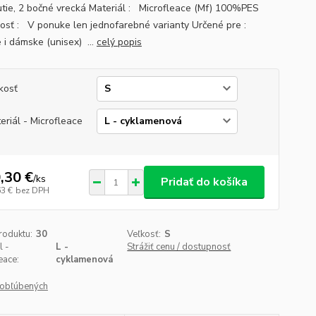
utie, 2 bočné vrecká Materiál : Microfleace (Mf) 100%PES
osť : V ponuke len jednofarebné varianty Určené pre :
 i dámske (unisex) ...
celý popis
kosť
eriál - Microfleace
,30 €
/
ks
Pridať do košíka
63 €
bez DPH
roduktu:
30
Veľkosť:
S
l -
L -
Strážiť cenu / dostupnosť
eace:
cyklamenová
obľúbených