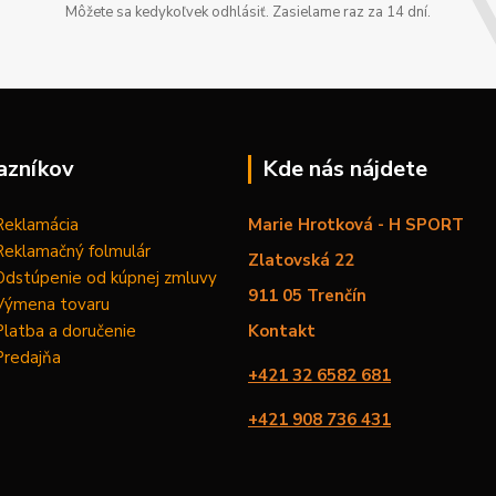
Môžete sa kedykoľvek odhlásiť. Zasielame raz za 14 dní.
azníkov
Kde nás nájdete
Reklamácia
Marie Hrotková - H SPORT
Reklamačný folmulár
Zlatovská 22
Odstúpenie od kúpnej zmluvy
911 05 Trenčín
Výmena tovaru
Platba a doručenie
Kontakt
Predajňa
+421 32 6582 681
+421 908 736 431