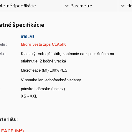
etné špecifikácie
Parametre
Ho
tné špecifikácie
030 -Mf
lu :
Micro vesta zips CLASIK
lu :
Klasický voľnejší strih, zapínanie na zips + šnúrka na
stiahnutie, 2 bočné vrecká
Microfleace (Mf) 100%PES
:
V ponuke len jednofarebné varianty
:
pánske i dámske (unisex)
XS - XXL
teriálu:
EACE (Mf)