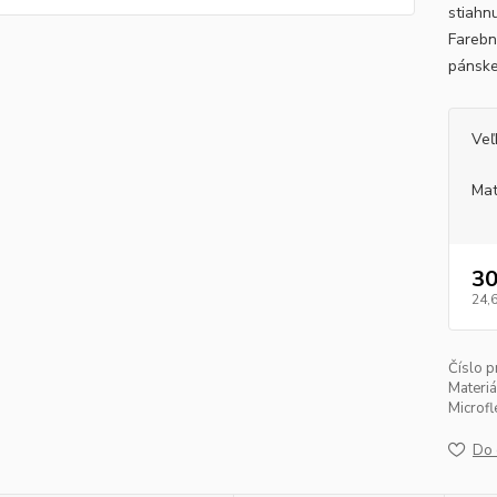
stiahn
Farebn
pánske
Veľ
Mat
30
24,
Číslo p
Materiá
Microfl
Do 