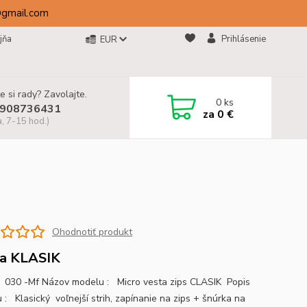
@gmail.com
jňa
Prihlásenie
EUR
e si rady? Zavolajte.
0
ks
908736431
za
0 €
a, 7-15 hod.)
Ohodnotiť produkt
a KLASIK
030 -Mf Názov modelu : Micro vesta zips CLASIK Popis
 : Klasický voľnejší strih, zapínanie na zips + šnúrka na