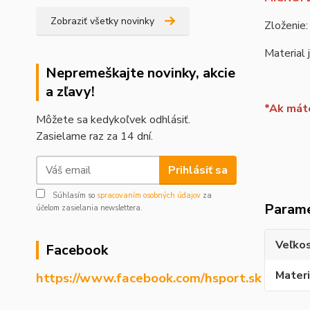
Zobraziť všetky novinky
Zloženie
Material 
Nepremeškajte novinky, akcie
a zľavy!
*Ak máte
Môžete sa kedykoľvek odhlásiť.
Zasielame raz za 14 dní.
Prihlásiť sa
Súhlasím so
spracovaním osobných údajov
za
Param
účelom zasielania newslettera.
Veľko
Facebook
Materi
https://www.facebook.com/hsport.sk