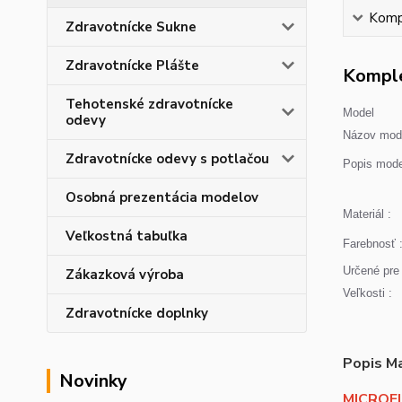
Kompl
Zdravotnícke Sukne
Zdravotnícke Plášte
Komple
Tehotenské zdravotnícke
Model
odevy
Názov mode
Zdravotnícke odevy s potlačou
Popis mode
Osobná prezentácia modelov
Materiál :
Veľkostná tabuľka
Farebnosť 
Určené pre 
Zákazková výroba
Veľkosti :
Zdravotnícke doplnky
Popis Ma
Novinky
MICROFL