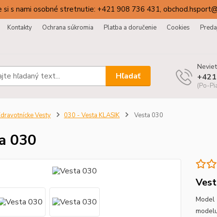
 si s nami osobné stretnutie: +421 908 736 431, obchod.hsport
Kontakty
Ochrana súkromia
Platba a doručenie
Cookies
Preda
Neviet
Hľadať
+421
(Po-Pi
dravotnícke Vesty
030 - Vesta KLASIK
Vesta 030
a 030
Vest
Model 
modelu