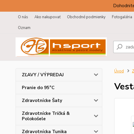
Dohodnite
O nás
Ako nakupovať
Obchodné podmienky
Fotogaléria
Oznam
Úvod
Z
ZĽAVY / VÝPREDAJ
Vest
Pranie do 95°C
Zdravotnícke Šaty
Zdravotnícke Tričká &
Polokošele
Zdravotnícka Tunika