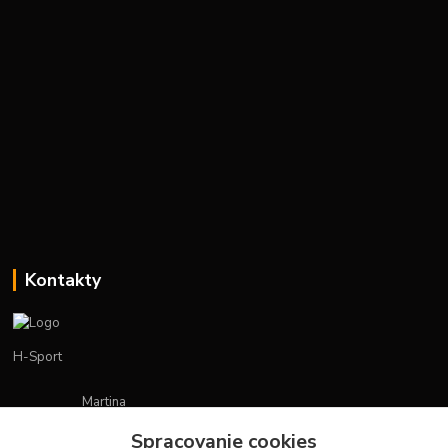
Kontakty
H-Sport
Martina
+421908736431
Spracovanie cookies
(Po-Pia, 7-15 hod.)