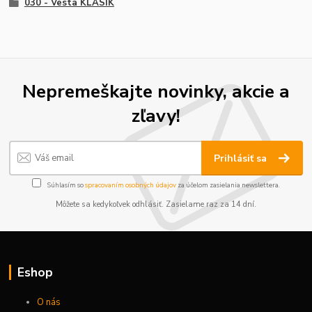
030 - Vesta KLASIK
Nepremeškajte novinky, akcie a
zľavy!
Prihlásiť sa
Súhlasím so
spracovaním osobných údajov
za účelom zasielania newslettera.
Môžete sa kedykoľvek odhlásiť. Zasielame raz za 14 dní.
Eshop
O nás