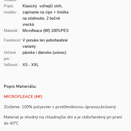
Popis
Klasický voľnejší strih,
modelu :
zapínanie na zips + šnúrka
na stiahnutie, 2 bočné
vrecká
Materiál :
Microfleace (Mf) 100%PES
Farebnosť
V ponuke len jednofarebné
:
varianty
Určené
pánske i dámske (unisex)
pre :
Veľkosti :
XS - XXL
Popis Materiálu:
MICROFLEACE (Mf)
Zloženie: 100% polyester s protižmolkovou úpravou,brúsený.
Material je vhodný na chladnejšie dni a je stálofarebný pri praní
do 40°C