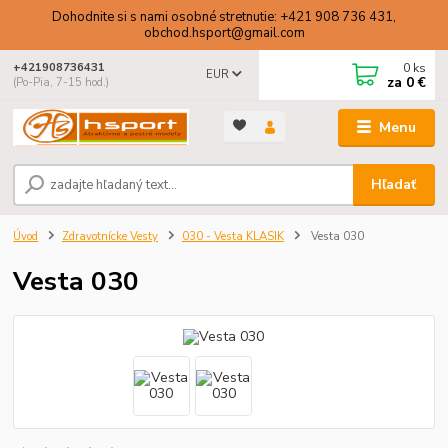
Dohodnite si s nami osobné stretnutie: +421 908 736 431,
obchod.hsport@gmail.com
0
ks
+421908736431
EUR
za
0 €
(Po-Pia, 7-15 hod.)
Menu
Hľadať
Úvod
Zdravotnícke Vesty
030 - Vesta KLASIK
Vesta 030
Vesta 030