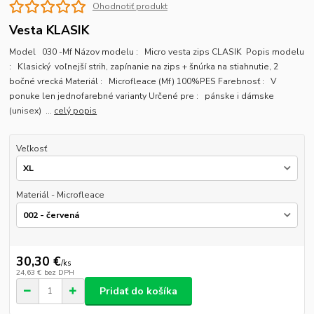
Ohodnotiť produkt
Vesta KLASIK
Model 030 -Mf Názov modelu : Micro vesta zips CLASIK Popis modelu
: Klasický voľnejší strih, zapínanie na zips + šnúrka na stiahnutie, 2
bočné vrecká Materiál : Microfleace (Mf) 100%PES Farebnosť : V
ponuke len jednofarebné varianty Určené pre : pánske i dámske
(unisex) ...
celý popis
Veľkosť
Materiál - Microfleace
30,30 €
/
ks
24,63 €
bez DPH
Pridať do košíka