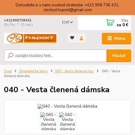
Dohodnite si s nami osobné stretnutie: +421 908 736 431,
obchod.hsport@gmail.com
0
ks
+421908736431
EUR
za
0 €
(Po-Pia, 7-15 hod.)
Menu
Hľadať
Úvod
Zdravotnícke Vesty
040 - Vesta členená zips
040 - Vesta
členená dámska
040 - Vesta členená dámska