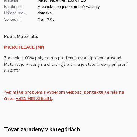
Materiál :
Microfleace (Mf) 100%PES
Farebnosť :
V ponuke len jednofarebné varianty
Určené pre :
dámska
Veľkosti :
XS - XXL
Popis Materiálu:
MICROFLEACE (Mf)
Zloženie: 100% polyester s protižmolkovou úpravou,brúsený.
Material je vhodný na chladnejšie dni a je stálofarebný pri praní
do 40°C
*Ak máte problém s výberom veľkosti kontaktujte nás na
čísle:
+421 908 736 431
.
Tovar zaradený v kategóriách