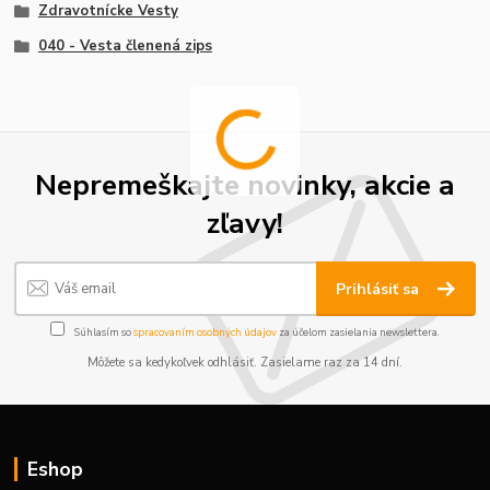
Zdravotnícke Vesty
040 - Vesta členená zips
Nepremeškajte novinky, akcie a
zľavy!
Prihlásiť sa
Súhlasím so
spracovaním osobných údajov
za účelom zasielania newslettera.
Môžete sa kedykoľvek odhlásiť. Zasielame raz za 14 dní.
Eshop