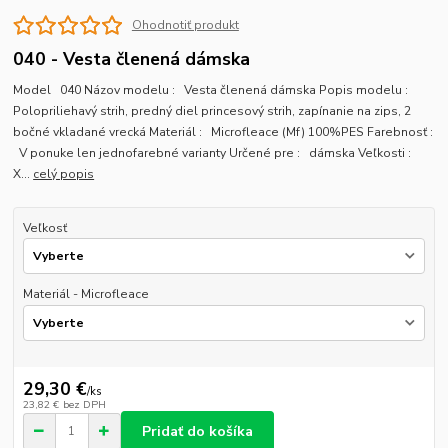
Ohodnotiť produkt
040 - Vesta členená dámska
Model 040 Názov modelu : Vesta členená dámska Popis modelu :
Polopriliehavý strih, predný diel princesový strih, zapínanie na zips, 2
bočné vkladané vrecká Materiál : Microfleace (Mf) 100%PES Farebnosť :
V ponuke len jednofarebné varianty Určené pre : dámska Veľkosti :
X...
celý popis
Veľkosť
Materiál - Microfleace
29,30 €
/
ks
23,82 €
bez DPH
Pridať do košíka