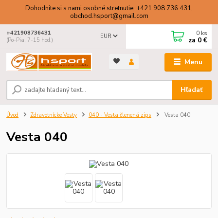
Dohodnite si s nami osobné stretnutie: +421 908 736 431,
obchod.hsport@gmail.com
0
ks
+421908736431
EUR
za
0 €
(Po-Pia, 7-15 hod.)
Menu
Hľadať
Úvod
Zdravotnícke Vesty
040 - Vesta členená zips
Vesta 040
Vesta 040