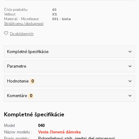
Číslo produktu:
40
Veľkosť:
XS
Materiál - Microfleace:
001 - biela
Strážiť cenu / dostupnosť
Do obľúbených
Kompletné špecifikácie
Parametre
Hodnotenie
0
Komentáre
0
Kompletné špecifikácie
Model
040
Názov modelu :
Vesta členená dámska
Popis modelu :
Polopriliehavý strih, predný diel princesový