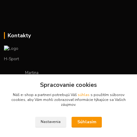
Kontakty
H-Sport
Martina
+421908736431
Spracovanie cookies
(Po-Pia, 7-15 hod.)
Náš e-shop a partneri potrebujú Váš
súhlas
s použitím súborov
obchod.hsport@gmail.com
cookies, aby Vám mohli zobrazovať informácie týkajúce sa Vašich
záujmov.
Súhlasím
Nastavenia