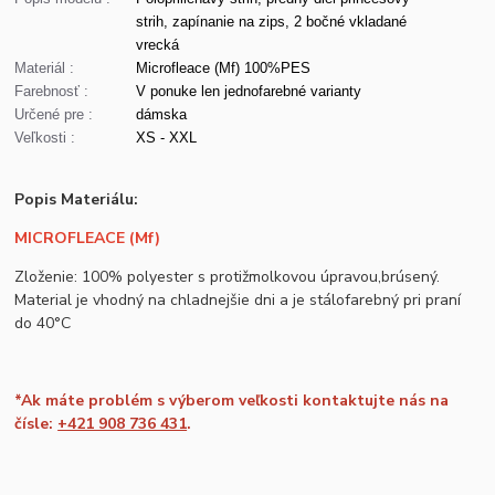
strih, zapínanie na zips, 2 bočné vkladané
vrecká
Materiál :
Microfleace (Mf) 100%PES
Farebnosť :
V ponuke len jednofarebné varianty
Určené pre :
dámska
Veľkosti :
XS - XXL
Popis Materiálu:
MICROFLEACE (Mf)
Zloženie: 100% polyester s protižmolkovou úpravou,brúsený.
Material je vhodný na chladnejšie dni a je stálofarebný pri praní
do 40°C
*Ak máte problém s výberom veľkosti kontaktujte nás na
čísle:
+421 908 736 431
.