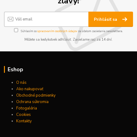
zľavy!
Prihlásiť sa
Súhlasím so
spracovaním osobných údajov
za účelom zasielania newslettera.
Môžete sa kedykoľvek odhlásiť. Zasielame raz za 14 dní.
Eshop
O nás
Ako nakupovať
Obchodné podmienky
Ochrana súkromia
Fotogaléria
Cookies
Kontakty