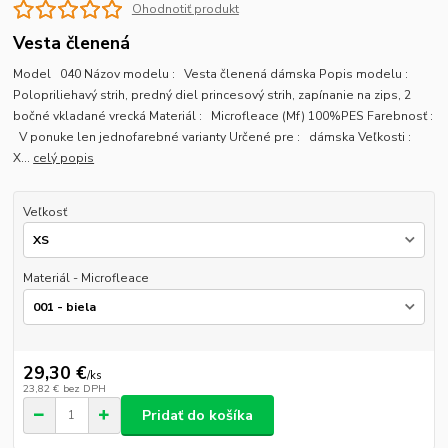
Ohodnotiť produkt
Vesta členená
Model 040 Názov modelu : Vesta členená dámska Popis modelu :
Polopriliehavý strih, predný diel princesový strih, zapínanie na zips, 2
bočné vkladané vrecká Materiál : Microfleace (Mf) 100%PES Farebnosť :
V ponuke len jednofarebné varianty Určené pre : dámska Veľkosti :
X...
celý popis
Veľkosť
Materiál - Microfleace
29,30 €
/
ks
23,82 €
bez DPH
Pridať do košíka