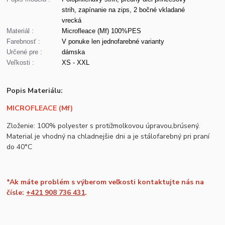
strih, zapínanie na zips, 2 bočné vkladané
vrecká
Materiál :
Microfleace (Mf) 100%PES
Farebnosť :
V ponuke len jednofarebné varianty
Určené pre :
dámska
Veľkosti :
XS - XXL
Popis Materiálu:
MICROFLEACE (Mf)
Zloženie: 100% polyester s protižmolkovou úpravou,brúsený.
Material je vhodný na chladnejšie dni a je stálofarebný pri praní
do 40°C
*Ak máte problém s výberom veľkosti kontaktujte nás na
čísle:
+421 908 736 431
.