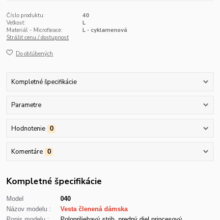
Číslo produktu:
40
Veľkosť:
L
Materiál - Microfleace:
L - cyklamenová
Strážiť cenu / dostupnosť
Do obľúbených
Kompletné špecifikácie
Parametre
Hodnotenie
0
Komentáre
0
Kompletné špecifikácie
Model
040
Názov modelu :
Vesta členená dámska
Popis modelu :
Polopriliehavý strih, predný diel princesový