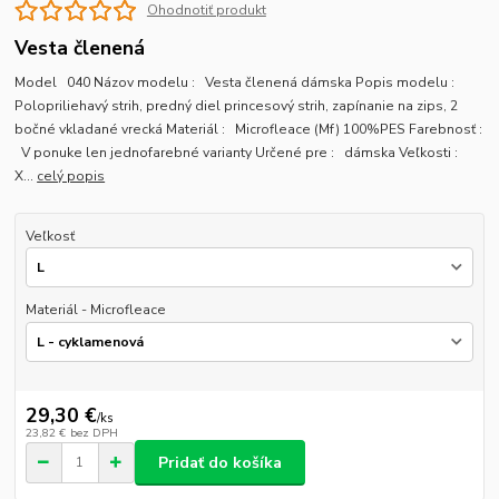
Ohodnotiť produkt
Vesta členená
Model 040 Názov modelu : Vesta členená dámska Popis modelu :
Polopriliehavý strih, predný diel princesový strih, zapínanie na zips, 2
bočné vkladané vrecká Materiál : Microfleace (Mf) 100%PES Farebnosť :
V ponuke len jednofarebné varianty Určené pre : dámska Veľkosti :
X...
celý popis
Veľkosť
Materiál - Microfleace
29,30 €
/
ks
23,82 €
bez DPH
Pridať do košíka