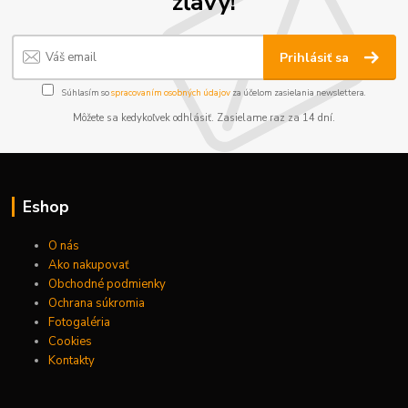
zľavy!
Prihlásiť sa
Súhlasím so
spracovaním osobných údajov
za účelom zasielania newslettera.
Môžete sa kedykoľvek odhlásiť. Zasielame raz za 14 dní.
Eshop
O nás
Ako nakupovať
Obchodné podmienky
Ochrana súkromia
Fotogaléria
Cookies
Kontakty