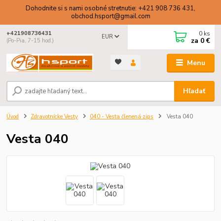
Dohodnite si s nami osobné stretnutie: +421 908 736 431,
obchod.hsport@gmail.com
0
ks
+421908736431
EUR
za
0 €
(Po-Pia, 7-15 hod.)
Menu
Hľadať
Úvod
Zdravotnícke Vesty
040 - Vesta členená zips
Vesta 040
Vesta 040