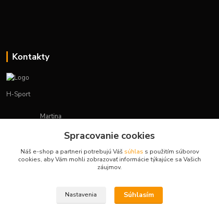
Kontakty
H-Sport
Martina
+421908736431
Spracovanie cookies
(Po-Pia, 7-15 hod.)
Náš e-shop a partneri potrebujú Váš
súhlas
s použitím súborov
obchod.hsport@gmail.com
cookies, aby Vám mohli zobrazovať informácie týkajúce sa Vašich
záujmov.
Súhlasím
Nastavenia