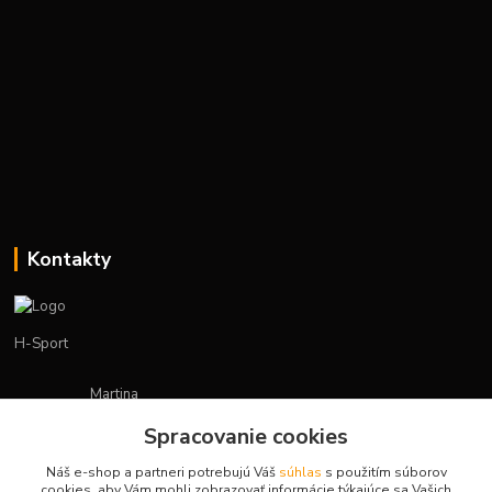
Kontakty
H-Sport
Martina
+421908736431
Spracovanie cookies
(Po-Pia, 7-15 hod.)
Náš e-shop a partneri potrebujú Váš
súhlas
s použitím súborov
obchod.hsport@gmail.com
cookies, aby Vám mohli zobrazovať informácie týkajúce sa Vašich