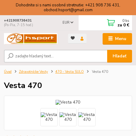
Dohodnite si s nami osobné stretnutie: +421 908 736 431,
obchod.hsport@gmail.com
0
ks
+421908736431
EUR
za
0 €
(Po-Pia, 7-15 hod.)
Menu
Hľadať
Úvod
Zdravotnícke Vesty
470 - Vesta SULO
Vesta 470
Vesta 470