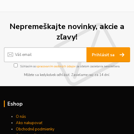
Nepremeškajte novinky, akcie a
zľavy!
Prihlásiť sa
Súhlasím so
spracovaním osobných údajov
za účelom zasielania newslettera.
Môžete sa kedykoľvek odhlásiť. Zasielame raz za 14 dní.
Eshop
O nás
Ako nakupovať
Obchodné podmienky