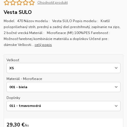
Ohodnotiť produkt
Vesta SULO
Model 470 Názov modelu : Vesta SULO Popis modelu : Kratší
polopriliehavý strih, predný a zadný diel prestrihnutý, zapínanie na zips,
2 bočné vrecká Materiál : Microfleace (Mf) 100%PES Farebnosť :
Možnosť farebnej kombinácie materiálu a doplnkov Určené pre :
dámske Veľkosti...
celý popis
Veľkosť
Materiál - Microfleace
Doplnky
29,30 €
/
ks