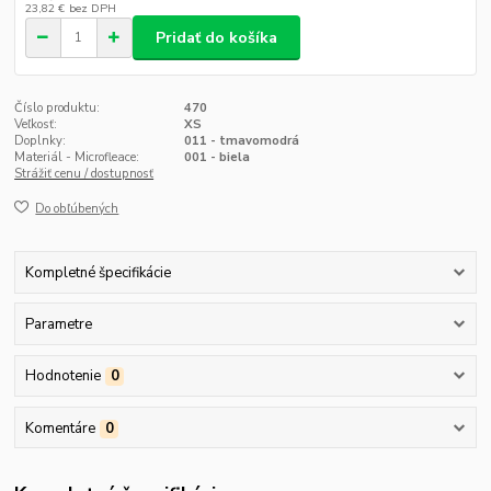
23,82 €
bez DPH
Pridať do košíka
Číslo produktu:
470
Veľkosť:
XS
Doplnky:
011 - tmavomodrá
Materiál - Microfleace:
001 - biela
Strážiť cenu / dostupnosť
Do obľúbených
Kompletné špecifikácie
Parametre
Hodnotenie
0
Komentáre
0