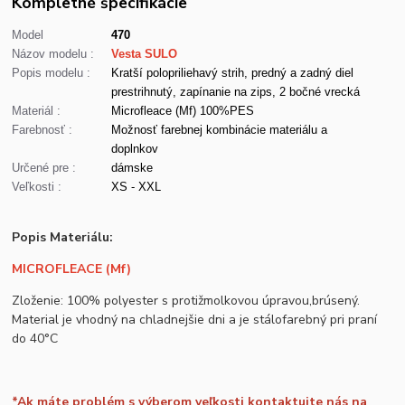
Kompletné špecifikácie
Model
470
Názov modelu :
Vesta SULO
Popis modelu :
Kratší polopriliehavý strih, predný a zadný diel
prestrihnutý, zapínanie na zips, 2 bočné vrecká
Materiál :
Microfleace (Mf) 100%PES
Farebnosť :
Možnosť farebnej kombinácie materiálu a
doplnkov
Určené pre :
dámske
Veľkosti :
XS - XXL
Popis Materiálu:
MICROFLEACE (Mf)
Zloženie: 100% polyester s protižmolkovou úpravou,brúsený.
Material je vhodný na chladnejšie dni a je stálofarebný pri praní
do 40°C
*Ak máte problém s výberom veľkosti kontaktujte nás na