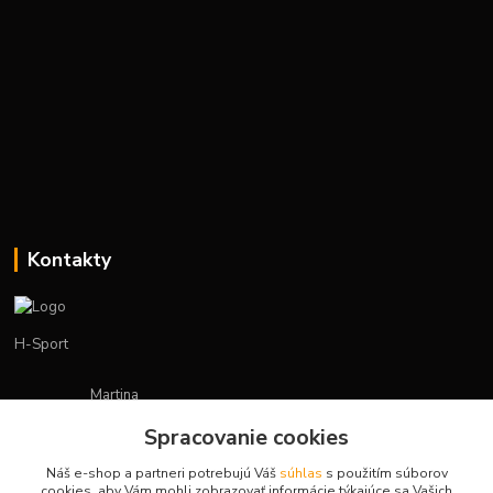
Kontakty
H-Sport
Martina
+421908736431
Spracovanie cookies
(Po-Pia, 7-15 hod.)
Náš e-shop a partneri potrebujú Váš
súhlas
s použitím súborov
obchod.hsport@gmail.com
cookies, aby Vám mohli zobrazovať informácie týkajúce sa Vašich