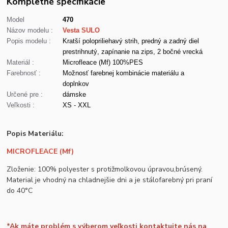
Kompletné špecifikácie
Model
470
Názov modelu :
Vesta SULO
Popis modelu :
Kratší polopriliehavý strih, predný a zadný diel
prestrihnutý, zapínanie na zips, 2 bočné vrecká
Materiál :
Microfleace (Mf) 100%PES
Farebnosť :
Možnosť farebnej kombinácie materiálu a
doplnkov
Určené pre :
dámske
Veľkosti :
XS - XXL
Popis Materiálu:
MICROFLEACE (Mf)
Zloženie: 100% polyester s protižmolkovou úpravou,brúsený.
Material je vhodný na chladnejšie dni a je stálofarebný pri praní
do 40°C
*Ak máte problém s výberom veľkosti kontaktujte nás na