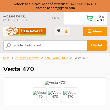
Dohodnite si s nami osobné stretnutie: +421 908 736 431,
obchod.hsport@gmail.com
0
ks
+421908736431
EUR
za
0 €
(Po-Pia, 7-15 hod.)
Menu
Hľadať
Úvod
Zdravotnícke Vesty
470 - Vesta SULO
Vesta 470
Vesta 470