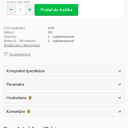
23,82 €
bez DPH
Pridať do košíka
Číslo produktu:
470
Veľkosť:
XS
Doplnky:
L - cyklamenová
Materiál - Microfleace:
L - cyklamenová
Strážiť cenu / dostupnosť
Do obľúbených
Kompletné špecifikácie
Parametre
Hodnotenie
0
Komentáre
0