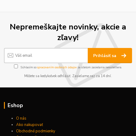
Nepremeškajte novinky, akcie a
zľavy!
Prihlásiť sa
Súhlasím so
spracovaním osobných údajov
za účelom zasielania newslettera.
Môžete sa kedykoľvek odhlásiť. Zasielame raz za 14 dní.
Eshop
O nás
Ako nakupovať
Obchodné podmienky