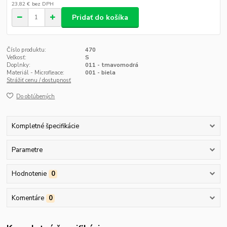
23,82 €
bez DPH
Pridať do košíka
Číslo produktu:
470
Veľkosť:
S
Doplnky:
011 - tmavomodrá
Materiál - Microfleace:
001 - biela
Strážiť cenu / dostupnosť
Do obľúbených
Kompletné špecifikácie
Parametre
Hodnotenie
0
Komentáre
0