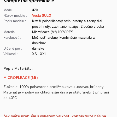
Kompletné špecifikácie
Model
470
Názov modelu :
Vesta SULO
Popis modelu :
Kratší polopriliehavý strih, predný a zadný diel
prestrihnutý, zapínanie na zips, 2 bočné vrecká
Materiál :
Microfleace (Mf) 100%PES
Farebnosť :
Možnosť farebnej kombinácie materiálu a
doplnkov
Určené pre :
dámske
Veľkosti :
XS - XXL
Popis Materiálu:
MICROFLEACE (Mf)
Zloženie: 100% polyester s protižmolkovou úpravou,brúsený.
Material je vhodný na chladnejšie dni a je stálofarebný pri praní
do 40°C
*Ak máte problém s výberom veľkosti kontaktujte nás na