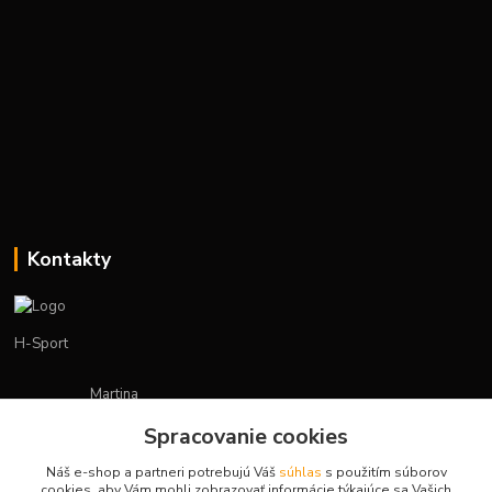
Kontakty
H-Sport
Martina
+421908736431
Spracovanie cookies
(Po-Pia, 7-15 hod.)
Náš e-shop a partneri potrebujú Váš
súhlas
s použitím súborov
obchod.hsport@gmail.com
cookies, aby Vám mohli zobrazovať informácie týkajúce sa Vašich