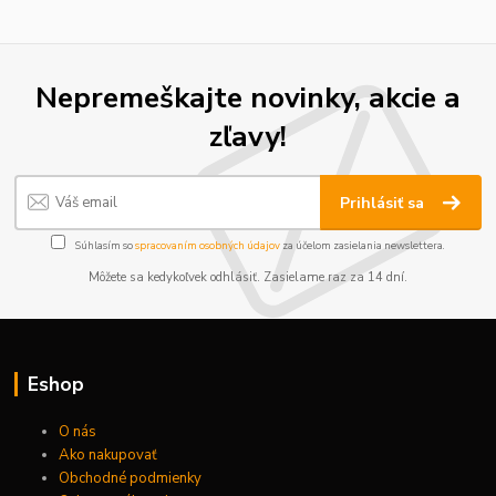
Nepremeškajte novinky, akcie a
zľavy!
Prihlásiť sa
Súhlasím so
spracovaním osobných údajov
za účelom zasielania newslettera.
Môžete sa kedykoľvek odhlásiť. Zasielame raz za 14 dní.
Eshop
O nás
Ako nakupovať
Obchodné podmienky