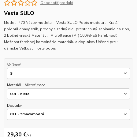
Ohodnotiť produkt
Vesta SULO
Model 470 Názov modelu : Vesta SULO Popis modelu : Kratší
polopriliehavý strih, predný a zadný diel prestrihnutý, zapínanie na zips,
2 bočné vrecká Materiál : Microfleace (Mf) 100%PES Farebnosť :
Možnosť farebnej kombinácie materiálu a doplnkov Určené pre :
dámske Veľkosti...
celý popis
Veľkosť
Materiál - Microfleace
Doplnky
29,30 €
/
ks