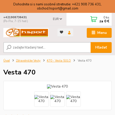
Dohodnite si s nami osobné stretnutie: +421 908 736 431,
obchod.hsport@gmail.com
0
ks
+421908736431
EUR
za
0 €
(Po-Pia, 7-15 hod.)
Menu
Hľadať
Úvod
Zdravotnícke Vesty
470 - Vesta SULO
Vesta 470
Vesta 470