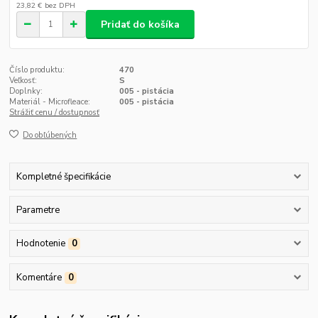
23,82 €
bez DPH
Pridať do košíka
Číslo produktu:
470
Veľkosť:
S
Doplnky:
005 - pistácia
Materiál - Microfleace:
005 - pistácia
Strážiť cenu / dostupnosť
Do obľúbených
Kompletné špecifikácie
Parametre
Hodnotenie
0
Komentáre
0