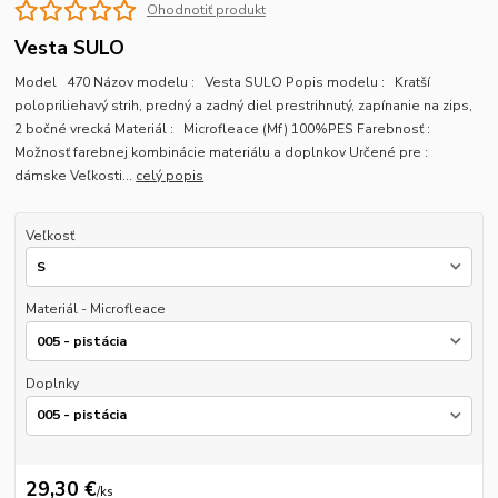
Ohodnotiť produkt
Vesta SULO
Model 470 Názov modelu : Vesta SULO Popis modelu : Kratší
polopriliehavý strih, predný a zadný diel prestrihnutý, zapínanie na zips,
2 bočné vrecká Materiál : Microfleace (Mf) 100%PES Farebnosť :
Možnosť farebnej kombinácie materiálu a doplnkov Určené pre :
dámske Veľkosti...
celý popis
Veľkosť
Materiál - Microfleace
Doplnky
29,30 €
/
ks