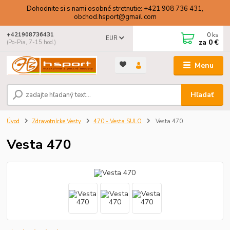
Dohodnite si s nami osobné stretnutie: +421 908 736 431,
obchod.hsport@gmail.com
0
ks
+421908736431
EUR
za
0 €
(Po-Pia, 7-15 hod.)
Menu
Hľadať
Úvod
Zdravotnícke Vesty
470 - Vesta SULO
Vesta 470
Vesta 470