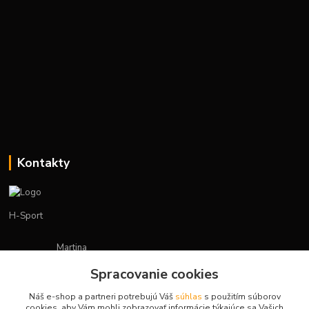
Kontakty
H-Sport
Martina
+421908736431
Spracovanie cookies
(Po-Pia, 7-15 hod.)
Náš e-shop a partneri potrebujú Váš
súhlas
s použitím súborov
obchod.hsport@gmail.com
cookies, aby Vám mohli zobrazovať informácie týkajúce sa Vašich