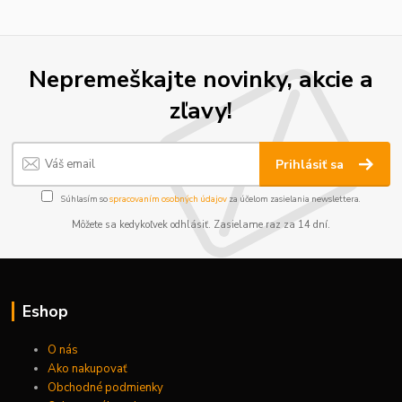
Nepremeškajte novinky, akcie a
zľavy!
Prihlásiť sa
Súhlasím so
spracovaním osobných údajov
za účelom zasielania newslettera.
Môžete sa kedykoľvek odhlásiť. Zasielame raz za 14 dní.
Eshop
O nás
Ako nakupovať
Obchodné podmienky