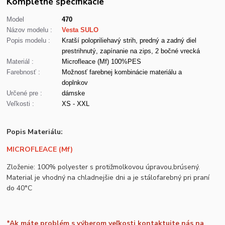
Kompletné špecifikácie
Model
470
Názov modelu :
Vesta SULO
Popis modelu :
Kratší polopriliehavý strih, predný a zadný diel
prestrihnutý, zapínanie na zips, 2 bočné vrecká
Materiál :
Microfleace (Mf) 100%PES
Farebnosť :
Možnosť farebnej kombinácie materiálu a
doplnkov
Určené pre :
dámske
Veľkosti :
XS - XXL
Popis Materiálu:
MICROFLEACE (Mf)
Zloženie: 100% polyester s protižmolkovou úpravou,brúsený.
Material je vhodný na chladnejšie dni a je stálofarebný pri praní
do 40°C
*Ak máte problém s výberom veľkosti kontaktujte nás na