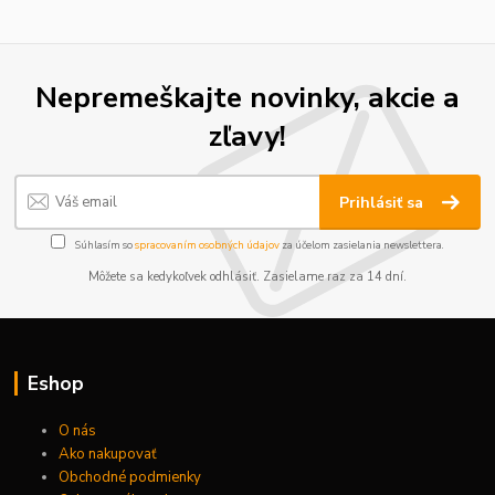
Nepremeškajte novinky, akcie a
zľavy!
Prihlásiť sa
Súhlasím so
spracovaním osobných údajov
za účelom zasielania newslettera.
Môžete sa kedykoľvek odhlásiť. Zasielame raz za 14 dní.
Eshop
O nás
Ako nakupovať
Obchodné podmienky