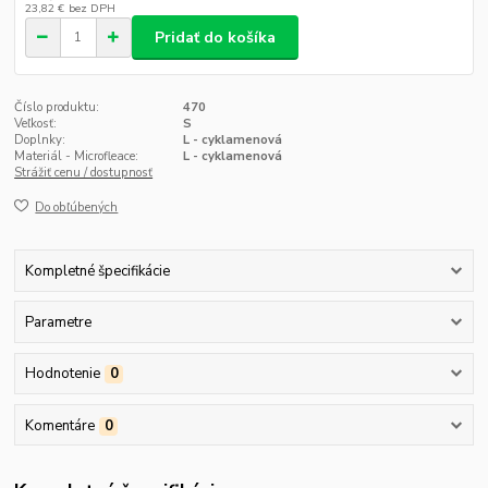
23,82 €
bez DPH
Pridať do košíka
Číslo produktu:
470
Veľkosť:
S
Doplnky:
L - cyklamenová
Materiál - Microfleace:
L - cyklamenová
Strážiť cenu / dostupnosť
Do obľúbených
Kompletné špecifikácie
Parametre
Hodnotenie
0
Komentáre
0