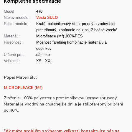
Kompletné špecifikácie
Model
470
Názov modelu :
Vesta SULO
Popis modelu :
Kratší polopriliehavý strih, predný a zadný diel
prestrihnutý, zapínanie na zips, 2 bočné vrecká
Materiál :
Microfleace (Mf) 100%PES
Farebnosť :
Možnosť farebnej kombinácie materiálu a
doplnkov
Určené pre :
dámske
Veľkosti :
XS - XXL
Popis Materiálu:
MICROFLEACE (Mf)
Zloženie: 100% polyester s protižmolkovou úpravou,brúsený.
Material je vhodný na chladnejšie dni a je stálofarebný pri praní
do 40°C
*Ak máte problém s výberom veľkosti kontaktujte nás na