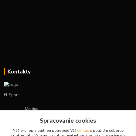
Kontakty
H-Sport
Martina
+421908736431
Spracovanie cookies
(Po-Pia, 7-15 hod.)
Náš e-shop a partneri potrebujú Váš
súhlas
s použitím súborov
obchod.hsport@gmail.com
cookies, aby Vám mohli zobrazovať informácie týkajúce sa Vašich