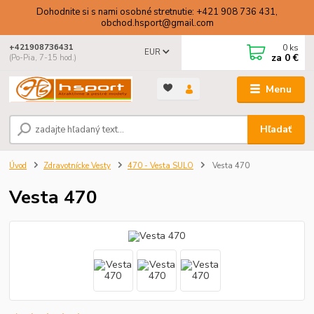
Dohodnite si s nami osobné stretnutie: +421 908 736 431,
obchod.hsport@gmail.com
0
ks
+421908736431
EUR
za
0 €
(Po-Pia, 7-15 hod.)
Menu
Hľadať
Úvod
Zdravotnícke Vesty
470 - Vesta SULO
Vesta 470
Vesta 470