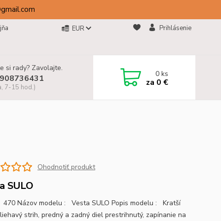
@gmail.com
jňa
Prihlásenie
EUR
e si rady? Zavolajte.
0
ks
908736431
za
0 €
a, 7-15 hod.)
Ohodnotiť produkt
ta SULO
470 Názov modelu : Vesta SULO Popis modelu : Kratší
liehavý strih, predný a zadný diel prestrihnutý, zapínanie na