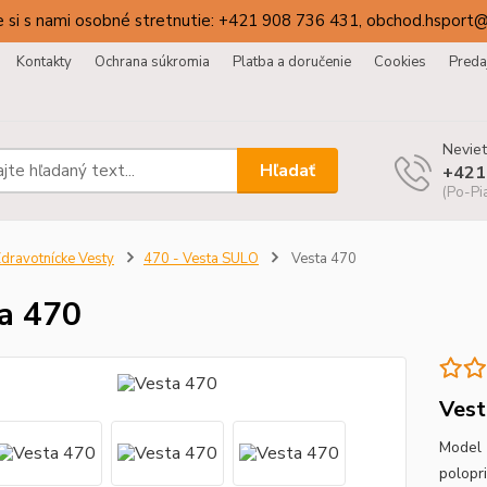
 si s nami osobné stretnutie: +421 908 736 431, obchod.hsport
Kontakty
Ochrana súkromia
Platba a doručenie
Cookies
Preda
Neviet
Hľadať
+421
(Po-Pi
dravotnícke Vesty
470 - Vesta SULO
Vesta 470
a 470
Ves
Model 
polopri