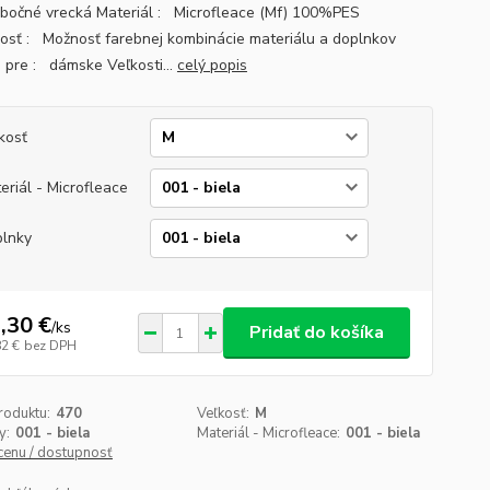
2 bočné vrecká Materiál : Microfleace (Mf) 100%PES
osť : Možnosť farebnej kombinácie materiálu a doplnkov
 pre : dámske Veľkosti...
celý popis
kosť
eriál - Microfleace
lnky
,30 €
/
ks
Pridať do košíka
82 €
bez DPH
roduktu:
470
Veľkosť:
M
y:
001 - biela
Materiál - Microfleace:
001 - biela
 cenu / dostupnosť