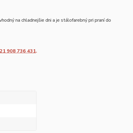
odný na chladnejšie dni a je stálofarebný pri praní do
21 908 736 431
.