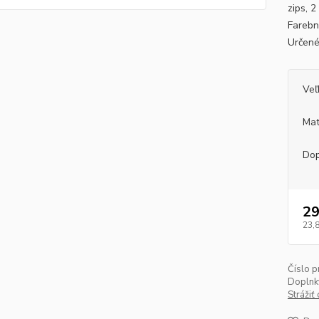
zips, 
Farebn
Určené
Veľ
Mat
Dop
29
23,
Číslo p
Doplnk
Strážiť