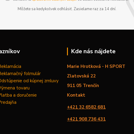
Môžete sa kedykoľvek odhlásiť. Zasielame raz za 14 dní.
azníkov
Kde nás nájdete
Reklamácia
Marie Hrotková - H SPORT
Reklamačný folmulár
Zlatovská 22
Odstúpenie od kúpnej zmluvy
911 05 Trenčín
Výmena tovaru
Platba a doručenie
Kontakt
Predajňa
+421 32 6582 681
+421 908 736 431