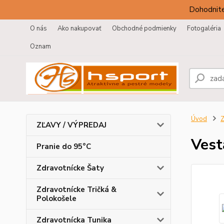
Dohodnite
O nás
Ako nakupovať
Obchodné podmienky
Fotogaléria
Oznam
Úvod
Z
ZĽAVY / VÝPREDAJ
Vest
Pranie do 95°C
Zdravotnícke Šaty
Zdravotnícke Tričká &
Polokošele
Zdravotnícka Tunika