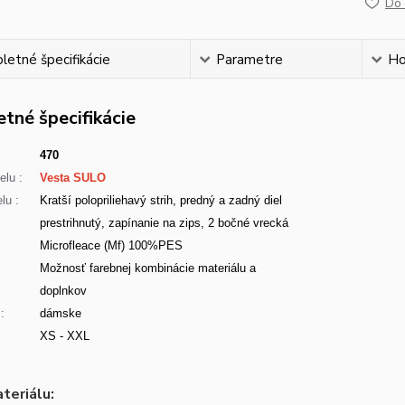
Do 
etné špecifikácie
Parametre
Ho
tné špecifikácie
470
lu :
Vesta SULO
lu :
Kratší polopriliehavý strih, predný a zadný diel
prestrihnutý, zapínanie na zips, 2 bočné vrecká
Microfleace (Mf) 100%PES
:
Možnosť farebnej kombinácie materiálu a
doplnkov
:
dámske
XS - XXL
teriálu: