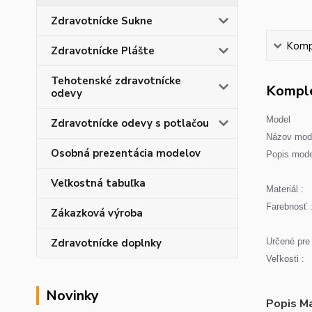
Zdravotnícke Sukne
Kompl
Zdravotnícke Plášte
Tehotenské zdravotnícke
Komple
odevy
Model
Zdravotnícke odevy s potlačou
Názov mode
Osobná prezentácia modelov
Popis mode
Veľkostná tabuľka
Materiál :
Farebnosť 
Zákazková výroba
Zdravotnícke doplnky
Určené pre 
Veľkosti :
Novinky
Popis Ma