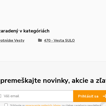
zaradený v kategóriách
otnícke Vesty
470 - Vesta SULO
premeškajte novinky, akcie a zľa
Prihlásiť sa
Súhlasím so
spracovaním osobných údajov
za účelom zasielania newslettera.