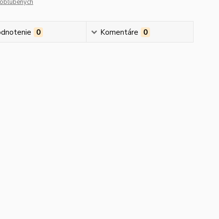
obľúbených
dnotenie
0
Komentáre
0