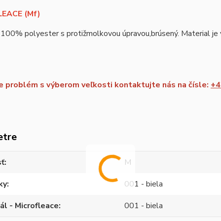
EACE (Mf)
 100% polyester s protižmolkovou úpravou,brúsený. Material je vh
 problém s výberom veľkosti kontaktujte nás na čísle:
+4
etre
sť
M
ky
001 - biela
ál - Microfleace
001 - biela