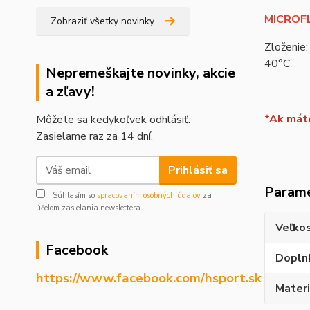
MICROFL
Zobraziť všetky novinky
Zloženie:
40°C
Nepremeškajte novinky, akcie
a zľavy!
*Ak máte
Môžete sa kedykoľvek odhlásiť.
Zasielame raz za 14 dní.
Prihlásiť sa
Param
Súhlasím so
spracovaním osobných údajov
za
účelom zasielania newslettera.
Veľko
Facebook
Dopln
https://www.facebook.com/hsport.sk
Materi