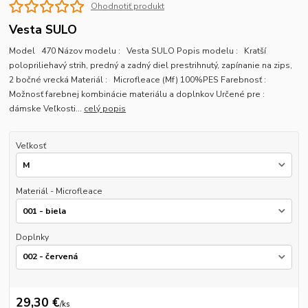
Ohodnotiť produkt
Vesta SULO
Model 470 Názov modelu : Vesta SULO Popis modelu : Kratší
polopriliehavý strih, predný a zadný diel prestrihnutý, zapínanie na zips,
2 bočné vrecká Materiál : Microfleace (Mf) 100%PES Farebnosť :
Možnosť farebnej kombinácie materiálu a doplnkov Určené pre :
dámske Veľkosti...
celý popis
Veľkosť
Materiál - Microfleace
Doplnky
29,30 €
/
ks