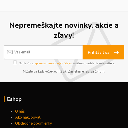
Nepremeškajte novinky, akcie a
zľavy!
Prihlásiť sa
Súhlasím so
spracovaním osobných údajov
za účelom zasielania newslettera.
Môžete sa kedykoľvek odhlásiť. Zasielame raz za 14 dní.
Eshop
O nás
Ako nakupovať
Obchodné podmienky