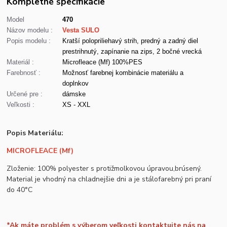
Kompletné špecifikácie
Model
470
Názov modelu :
Vesta SULO
Popis modelu :
Kratší polopriliehavý strih, predný a zadný diel
prestrihnutý, zapínanie na zips, 2 bočné vrecká
Materiál :
Microfleace (Mf) 100%PES
Farebnosť :
Možnosť farebnej kombinácie materiálu a
doplnkov
Určené pre :
dámske
Veľkosti :
XS - XXL
Popis Materiálu:
MICROFLEACE (Mf)
Zloženie: 100% polyester s protižmolkovou úpravou,brúsený.
Material je vhodný na chladnejšie dni a je stálofarebný pri praní
do 40°C
*Ak máte problém s výberom veľkosti kontaktujte nás na