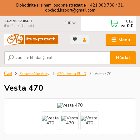
Dohodnite si s nami osobné stretnutie: +421 908 736 431,
obchod.hsport@gmail.com
0
ks
+421908736431
EUR
za
0 €
(Po-Pia, 7-15 hod.)
Menu
Hľadať
Úvod
Zdravotnícke Vesty
470 - Vesta SULO
Vesta 470
Vesta 470