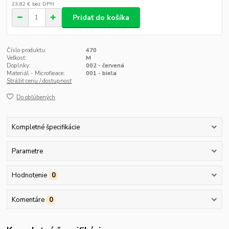
23,82 €
bez DPH
Pridať do košíka
Číslo produktu:
470
Veľkosť:
M
Doplnky:
002 - červená
Materiál - Microfleace:
001 - biela
Strážiť cenu / dostupnosť
Do obľúbených
Kompletné špecifikácie
Parametre
Hodnotenie
0
Komentáre
0