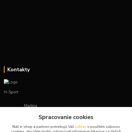
Kontakty
H-Sport
Martina
+421908736431
Spracovanie cookies
(Po-Pia, 7-15 hod.)
Náš e-shop a partneri potrebujú Váš
súhlas
s použitím súborov
obchod.hsport@gmail.com
cookies, aby Vám mohli zobrazovať informácie týkajúce sa Vašich