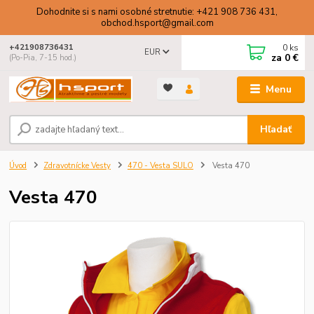
Dohodnite si s nami osobné stretnutie: +421 908 736 431,
obchod.hsport@gmail.com
0
ks
+421908736431
EUR
za
0 €
(Po-Pia, 7-15 hod.)
Menu
Hľadať
Úvod
Zdravotnícke Vesty
470 - Vesta SULO
Vesta 470
Vesta 470