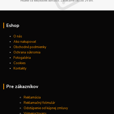
Môžete sa kedykoľvek odhlásiť. Zasielame raz za 14 dní.
Eshop
O nás
Ako nakupovať
Obchodné podmienky
Ochrana súkromia
Fotogaléria
Cookies
Kontakty
Pre zákazníkov
Reklamácia
Reklamačný folmulár
Odstúpenie od kúpnej zmluvy
Výmena tovaru