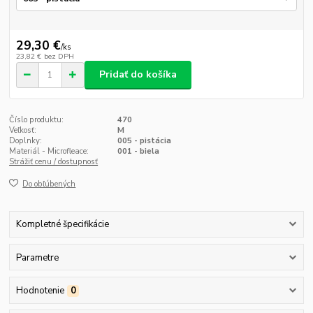
29,30 €
/
ks
23,82 €
bez DPH
Pridať do košíka
Číslo produktu:
470
Veľkosť:
M
Doplnky:
005 - pistácia
Materiál - Microfleace:
001 - biela
Strážiť cenu / dostupnosť
Do obľúbených
Kompletné špecifikácie
Parametre
Hodnotenie
0