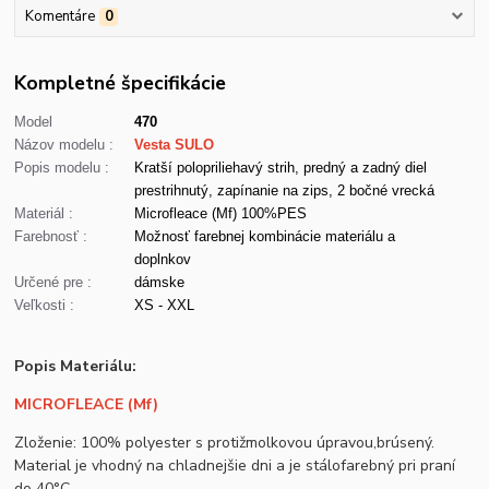
Komentáre
0
Kompletné špecifikácie
Model
470
Názov modelu :
Vesta SULO
Popis modelu :
Kratší polopriliehavý strih, predný a zadný diel
prestrihnutý, zapínanie na zips, 2 bočné vrecká
Materiál :
Microfleace (Mf) 100%PES
Farebnosť :
Možnosť farebnej kombinácie materiálu a
doplnkov
Určené pre :
dámske
Veľkosti :
XS - XXL
Popis Materiálu:
MICROFLEACE (Mf)
Zloženie: 100% polyester s protižmolkovou úpravou,brúsený.
Material je vhodný na chladnejšie dni a je stálofarebný pri praní
do 40°C