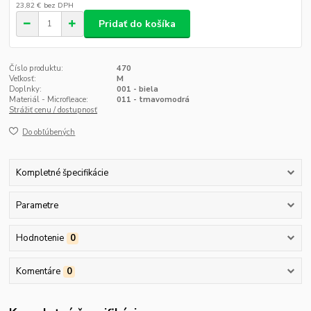
23,82 €
bez DPH
Pridať do košíka
Číslo produktu:
470
Veľkosť:
M
Doplnky:
001 - biela
Materiál - Microfleace:
011 - tmavomodrá
Strážiť cenu / dostupnosť
Do obľúbených
Kompletné špecifikácie
Parametre
Hodnotenie
0
Komentáre
0