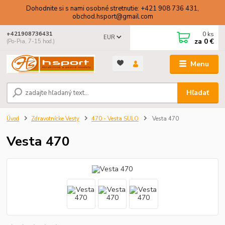
Dohodnite si s nami osobné stretnutie: +421 908 736 431,
obchod.hsport@gmail.com
0
ks
+421908736431
EUR
za
0 €
(Po-Pia, 7-15 hod.)
Menu
Hľadať
Úvod
Zdravotnícke Vesty
470 - Vesta SULO
Vesta 470
Vesta 470