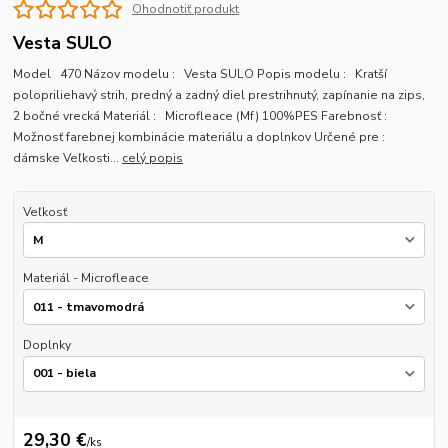
Ohodnotiť produkt
Vesta SULO
Model 470 Názov modelu : Vesta SULO Popis modelu : Kratší
polopriliehavý strih, predný a zadný diel prestrihnutý, zapínanie na zips,
2 bočné vrecká Materiál : Microfleace (Mf) 100%PES Farebnosť :
Možnosť farebnej kombinácie materiálu a doplnkov Určené pre :
dámske Veľkosti...
celý popis
Veľkosť
Materiál - Microfleace
Doplnky
29,30 €
/
ks