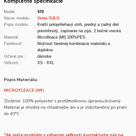
Kompletné špecifikácie
Model
470
Názov modelu :
Vesta SULO
Popis modelu :
Kratší polopriliehavý strih, predný a zadný diel
prestrihnutý, zapínanie na zips, 2 bočné vrecká
Materiál :
Microfleace (Mf) 100%PES
Farebnosť :
Možnosť farebnej kombinácie materiálu a
doplnkov
Určené pre :
dámske
Veľkosti :
XS - XXL
Popis Materiálu:
MICROFLEACE (Mf)
Zloženie: 100% polyester s protižmolkovou úpravou,brúsený.
Material je vhodný na chladnejšie dni a je stálofarebný pri praní
do 40°C
*Ak máte problém s výberom veľkosti kontaktujte nás na