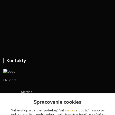
Kontakty
H-Sport
Martina
+421908736431
Spracovanie cookies
(Po-Pia, 7-15 hod.)
Náš e-shop a partneri potrebujú Váš
súhlas
s použitím súborov
obchod.hsport@gmail.com
cookies, aby Vám mohli zobrazovať informácie týkajúce sa Vašich