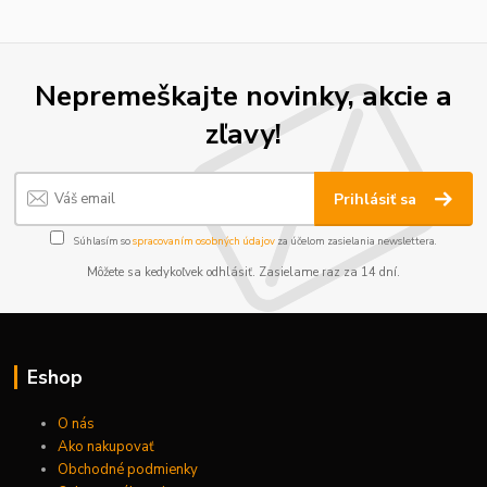
Nepremeškajte novinky, akcie a
zľavy!
Prihlásiť sa
Súhlasím so
spracovaním osobných údajov
za účelom zasielania newslettera.
Môžete sa kedykoľvek odhlásiť. Zasielame raz za 14 dní.
Eshop
O nás
Ako nakupovať
Obchodné podmienky