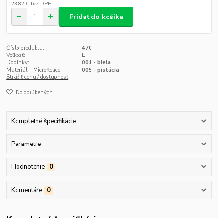
23,82 €
bez DPH
Pridať do košíka
Číslo produktu:
470
Veľkosť:
L
Doplnky:
001 - biela
Materiál - Microfleace:
005 - pistácia
Strážiť cenu / dostupnosť
Do obľúbených
Kompletné špecifikácie
Parametre
Hodnotenie
0
Komentáre
0