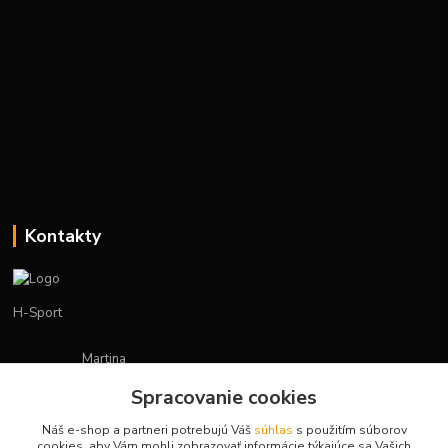
Kontakty
H-Sport
Martina
+421908736431
Spracovanie cookies
(Po-Pia, 7-15 hod.)
Náš e-shop a partneri potrebujú Váš
súhlas
s použitím súborov
obchod.hsport@gmail.com
cookies, aby Vám mohli zobrazovať informácie týkajúce sa Vašich