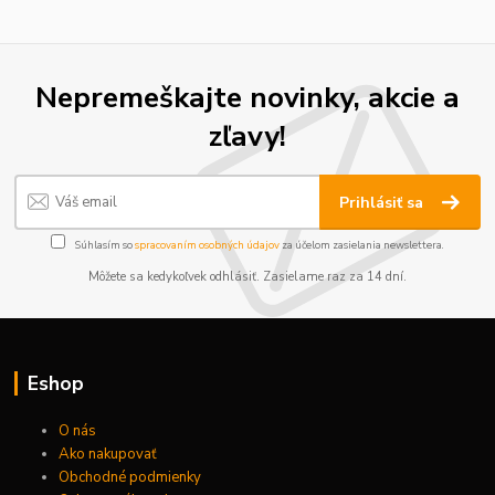
Nepremeškajte novinky, akcie a
zľavy!
Prihlásiť sa
Súhlasím so
spracovaním osobných údajov
za účelom zasielania newslettera.
Môžete sa kedykoľvek odhlásiť. Zasielame raz za 14 dní.
Eshop
O nás
Ako nakupovať
Obchodné podmienky