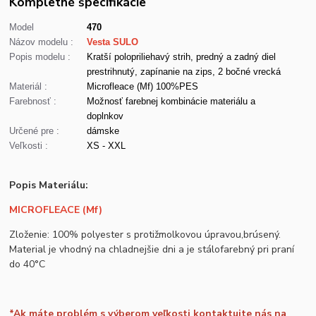
Kompletné špecifikácie
Model
470
Názov modelu :
Vesta SULO
Popis modelu :
Kratší polopriliehavý strih, predný a zadný diel
prestrihnutý, zapínanie na zips, 2 bočné vrecká
Materiál :
Microfleace (Mf) 100%PES
Farebnosť :
Možnosť farebnej kombinácie materiálu a
doplnkov
Určené pre :
dámske
Veľkosti :
XS - XXL
Popis Materiálu:
MICROFLEACE (Mf)
Zloženie: 100% polyester s protižmolkovou úpravou,brúsený.
Material je vhodný na chladnejšie dni a je stálofarebný pri praní
do 40°C
*Ak máte problém s výberom veľkosti kontaktujte nás na