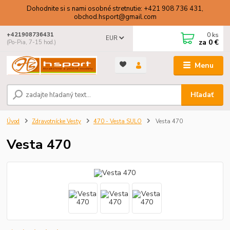
Dohodnite si s nami osobné stretnutie: +421 908 736 431,
obchod.hsport@gmail.com
0
ks
+421908736431
EUR
za
0 €
(Po-Pia, 7-15 hod.)
Menu
Hľadať
Úvod
Zdravotnícke Vesty
470 - Vesta SULO
Vesta 470
Vesta 470