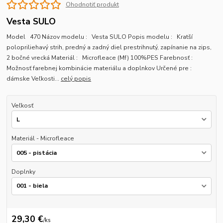
Ohodnotiť produkt
Vesta SULO
Model 470 Názov modelu : Vesta SULO Popis modelu : Kratší
polopriliehavý strih, predný a zadný diel prestrihnutý, zapínanie na zips,
2 bočné vrecká Materiál : Microfleace (Mf) 100%PES Farebnosť :
Možnosť farebnej kombinácie materiálu a doplnkov Určené pre :
dámske Veľkosti...
celý popis
Veľkosť
Materiál - Microfleace
Doplnky
29,30 €
/
ks