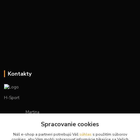
Kontakty
H-Sport
Martina
+421908736431
Spracovanie cookies
(Po-Pia, 7-15 hod.)
Náš e-shop a partneri potrebujú Váš
súhlas
s použitím súborov
obchod.hsport@gmail.com
cookies, aby Vám mohli zobrazovať informácie týkajúce sa Vašich