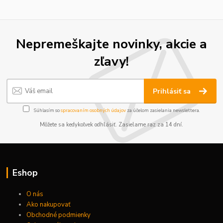
Nepremeškajte novinky, akcie a
zľavy!
Prihlásiť sa
Súhlasím so
spracovaním osobných údajov
za účelom zasielania newslettera.
Môžete sa kedykoľvek odhlásiť. Zasielame raz za 14 dní.
Eshop
O nás
Ako nakupovať
Obchodné podmienky