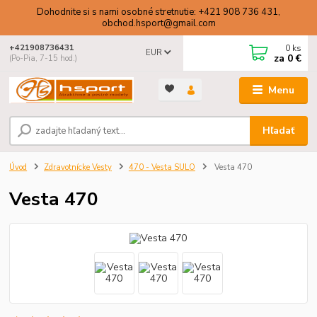
Dohodnite si s nami osobné stretnutie: +421 908 736 431,
obchod.hsport@gmail.com
0
ks
+421908736431
EUR
za
0 €
(Po-Pia, 7-15 hod.)
Menu
Hľadať
Úvod
Zdravotnícke Vesty
470 - Vesta SULO
Vesta 470
Vesta 470