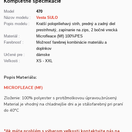
Kompletné špecifikácie
Model
470
Názov modelu :
Vesta SULO
Popis modelu :
Kratší polopriliehavý strih, predný a zadný diel
prestrihnutý, zapínanie na zips, 2 bočné vrecká
Materiál :
Microfleace (Mf) 100%PES
Farebnosť :
Možnosť farebnej kombinácie materiálu a
doplnkov
Určené pre :
dámske
Veľkosti :
XS - XXL
Popis Materiálu:
MICROFLEACE (Mf)
Zloženie: 100% polyester s protižmolkovou úpravou,brúsený.
Material je vhodný na chladnejšie dni a je stálofarebný pri praní
do 40°C
*Ak máte problém s výberom veľkosti kontaktujte nás na