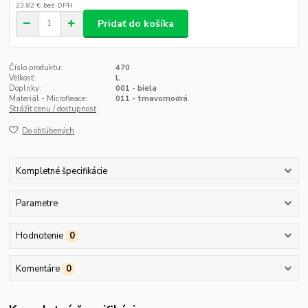
23,82 €
bez DPH
Pridať do košíka
Číslo produktu:
470
Veľkosť:
L
Doplnky:
001 - biela
Materiál - Microfleace:
011 - tmavomodrá
Strážiť cenu / dostupnosť
Do obľúbených
Kompletné špecifikácie
Parametre
Hodnotenie
0
Komentáre
0