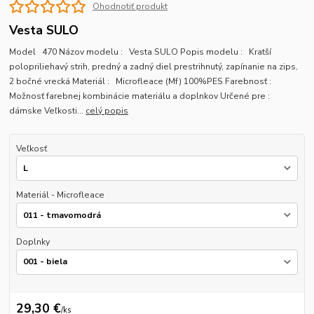
Ohodnotiť produkt
Vesta SULO
Model 470 Názov modelu : Vesta SULO Popis modelu : Kratší
polopriliehavý strih, predný a zadný diel prestrihnutý, zapínanie na zips,
2 bočné vrecká Materiál : Microfleace (Mf) 100%PES Farebnosť :
Možnosť farebnej kombinácie materiálu a doplnkov Určené pre :
dámske Veľkosti...
celý popis
Veľkosť
Materiál - Microfleace
Doplnky
29,30 €
/
ks