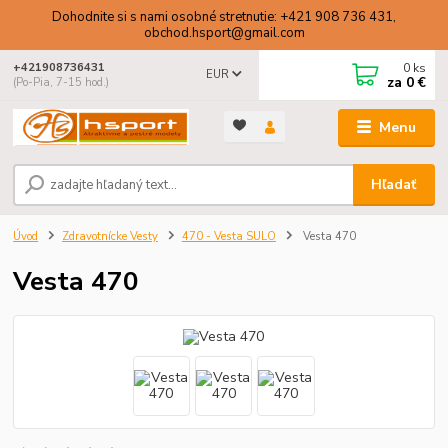
Dohodnite si s nami osobné stretnutie: +421 908 736 431,
obchod.hsport@gmail.com
0
ks
+421908736431
EUR
za
0 €
(Po-Pia, 7-15 hod.)
Menu
Hľadať
Úvod
Zdravotnícke Vesty
470 - Vesta SULO
Vesta 470
Vesta 470