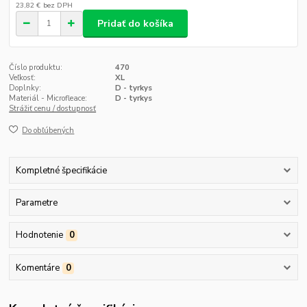
23,82 €
bez DPH
Pridať do košíka
Číslo produktu:
470
Veľkosť:
XL
Doplnky:
D - tyrkys
Materiál - Microfleace:
D - tyrkys
Strážiť cenu / dostupnosť
Do obľúbených
Kompletné špecifikácie
Parametre
Hodnotenie
0
Komentáre
0