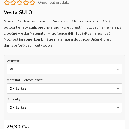
Ohodnotiť produkt
Vesta SULO
Model 470 Názov modelu : Vesta SULO Popis modelu : Kratší
polopriliehavý strih, predný a zadný diel prestrihnutý, zapínanie na zips,
2 bočné vrecká Materiál : Microfleace (Mf) 100%PES Farebnosť :
Možnosť farebnej kombinácie materiálu a doplnkov Určené pre :
dámske Veľkosti...
celý popis
Veľkosť
Materiál - Microfleace
Doplnky
29,30 €
/
ks