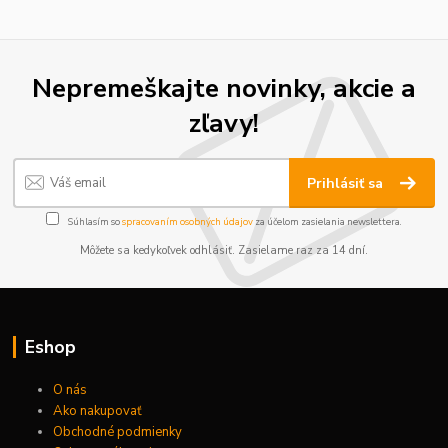
Nepremeškajte novinky, akcie a
zľavy!
Prihlásiť sa
Súhlasím so
spracovaním osobných údajov
za účelom zasielania newslettera.
Môžete sa kedykoľvek odhlásiť. Zasielame raz za 14 dní.
Eshop
O nás
Ako nakupovať
Obchodné podmienky