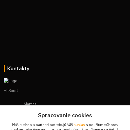
Kontakty
H-Sport
Martina
+421908736431
Spracovanie cookies
(Po-Pia, 7-15 hod.)
Náš e-shop a partneri potrebujú Váš
súhlas
s použitím súborov
obchod.hsport@gmail.com
cookies, aby Vám mohli zobrazovať informácie týkajúce sa Vašich