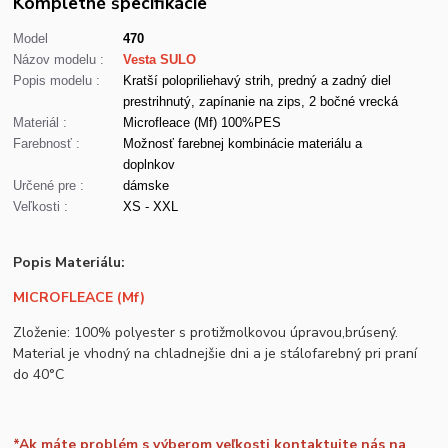
Kompletné špecifikácie
Model
470
Názov modelu :
Vesta SULO
Popis modelu :
Kratší polopriliehavý strih, predný a zadný diel
prestrihnutý, zapínanie na zips, 2 bočné vrecká
Materiál :
Microfleace (Mf) 100%PES
Farebnosť :
Možnosť farebnej kombinácie materiálu a
doplnkov
Určené pre :
dámske
Veľkosti :
XS - XXL
Popis Materiálu:
MICROFLEACE (Mf)
Zloženie: 100% polyester s protižmolkovou úpravou,brúsený.
Material je vhodný na chladnejšie dni a je stálofarebný pri praní
do 40°C
*Ak máte problém s výberom veľkosti kontaktujte nás na