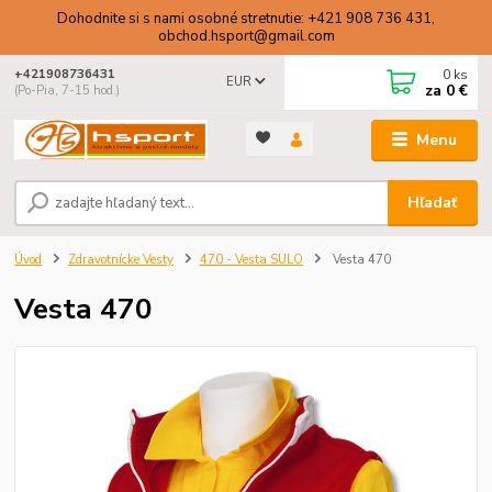
Dohodnite si s nami osobné stretnutie: +421 908 736 431,
obchod.hsport@gmail.com
0
ks
+421908736431
EUR
za
0 €
(Po-Pia, 7-15 hod.)
Menu
Hľadať
Úvod
Zdravotnícke Vesty
470 - Vesta SULO
Vesta 470
Vesta 470