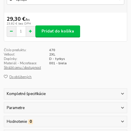
29,30 €
/
ks
23,82 €
bez DPH
Pridať do košíka
Číslo produktu:
470
Veľkosť:
2XL
Doplnky:
D - tyrkys
Materiál - Microfleace:
001 - biela
Strážiť cenu / dostupnosť
Do obľúbených
Kompletné špecifikácie
Parametre
Hodnotenie
0