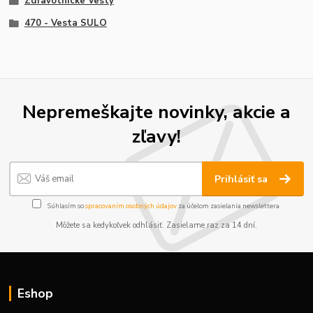
Zdravotnícke Vesty
470 - Vesta SULO
Nepremeškajte novinky, akcie a
zľavy!
Prihlásiť sa
Súhlasím so
spracovaním osobných údajov
za účelom zasielania newslettera.
Môžete sa kedykoľvek odhlásiť. Zasielame raz za 14 dní.
Eshop