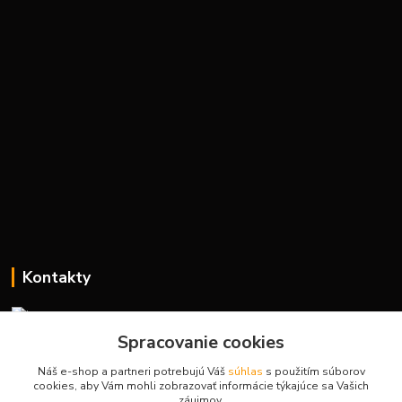
Kontakty
Spracovanie cookies
H-Sport
Náš e-shop a partneri potrebujú Váš
súhlas
s použitím súborov
cookies, aby Vám mohli zobrazovať informácie týkajúce sa Vašich
Martina
záujmov.