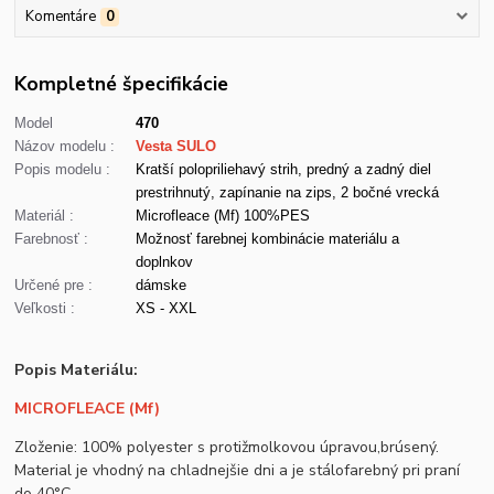
Komentáre
0
Kompletné špecifikácie
Model
470
Názov modelu :
Vesta SULO
Popis modelu :
Kratší polopriliehavý strih, predný a zadný diel
prestrihnutý, zapínanie na zips, 2 bočné vrecká
Materiál :
Microfleace (Mf) 100%PES
Farebnosť :
Možnosť farebnej kombinácie materiálu a
doplnkov
Určené pre :
dámske
Veľkosti :
XS - XXL
Popis Materiálu:
MICROFLEACE (Mf)
Zloženie: 100% polyester s protižmolkovou úpravou,brúsený.
Material je vhodný na chladnejšie dni a je stálofarebný pri praní
do 40°C