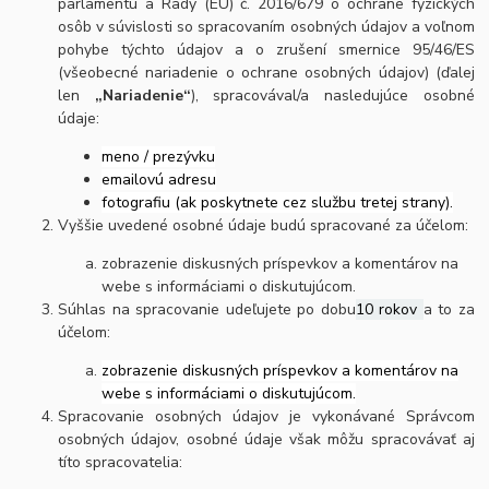
parlamentu a Rady (EÚ) č. 2016/679 o ochrane fyzických
osôb v súvislosti so spracovaním osobných údajov a voľnom
pohybe týchto údajov a o zrušení smernice 95/46/ES
(všeobecné nariadenie o ochrane osobných údajov) (ďalej
len
„Nariadenie“
), spracovával/a nasledujúce osobné
údaje:
meno / prezývku
emailovú adresu
fotografiu (ak poskytnete cez službu tretej strany).
Vyššie uvedené osobné údaje budú spracované za účelom:
zobrazenie diskusných príspevkov a komentárov na
webe s informáciami o diskutujúcom.
Súhlas na spracovanie udeľujete po dobu
10 rokov
a to za
účelom:
zobrazenie diskusných príspevkov a komentárov na
webe s informáciami o diskutujúcom.
Spracovanie osobných údajov je vykonávané Správcom
osobných údajov, osobné údaje však môžu spracovávať aj
títo spracovatelia: