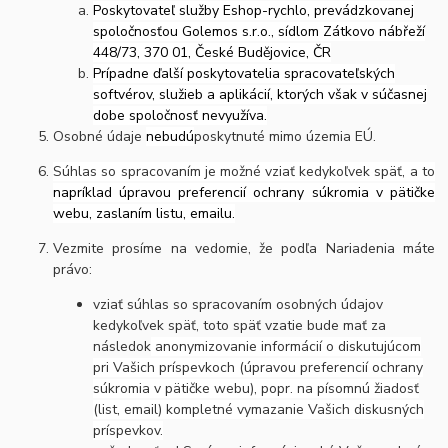
Poskytovateľ služby Eshop-rychlo, prevádzkovanej
spoločnosťou Golemos s.r.o., sídlom Zátkovo nábřeží
448/73, 370 01, České Budějovice, ČR
Prípadne ďalší poskytovatelia spracovateľských
softvérov, služieb a aplikácií, ktorých však v súčasnej
dobe spoločnosť nevyužíva.
Osobné údaje
nebudú
poskytnuté mimo územia EÚ.
Súhlas so spracovaním je možné vziať kedykoľvek späť, a to
napríklad úpravou preferencií ochrany súkromia v pätičke
webu, zaslaním listu, emailu.
Vezmite prosíme na vedomie, že podľa Nariadenia máte
právo:
vziať súhlas so spracovaním osobných údajov
kedykoľvek späť, toto späť vzatie bude mať za
následok
anonymizovanie informácií o diskutujúcom
pri Vašich príspevkoch (úpravou preferencií ochrany
súkromia v pätičke webu), popr. na písomnú žiadosť
(list, email) kompletné vymazanie Vašich diskusných
príspevkov.