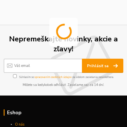
Nepremeškajte novinky, akcie a
zľavy!
Prihlásiť sa
Súhlasím so
spracovaním osobných údajov
za účelom zasielania newslettera.
Môžete sa kedykoľvek odhlásiť. Zasielame raz za 14 dní.
Eshop
O nás