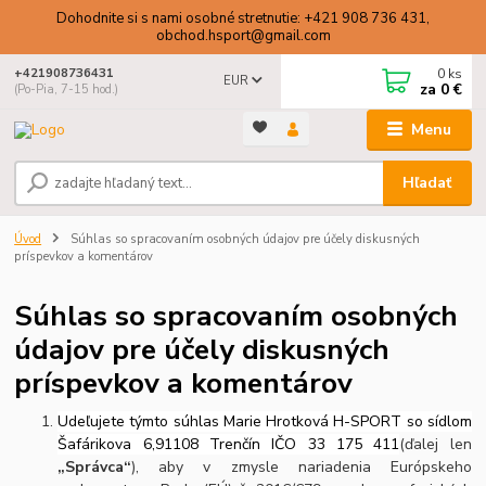
Dohodnite si s nami osobné stretnutie: +421 908 736 431,
obchod.hsport@gmail.com
0
ks
+421908736431
EUR
za
0 €
(Po-Pia, 7-15 hod.)
Menu
Hľadať
Úvod
Súhlas so spracovaním osobných údajov pre účely diskusných
príspevkov a komentárov
Súhlas so spracovaním osobných
údajov pre účely diskusných
príspevkov a komentárov
Udeľujete týmto súhlas Marie Hrotková H-SPORT so sídlom
Šafárikova 6,91108 Trenčín IČO 33 175 411
(ďalej len
„Správca“
), aby v zmysle nariadenia Európskeho